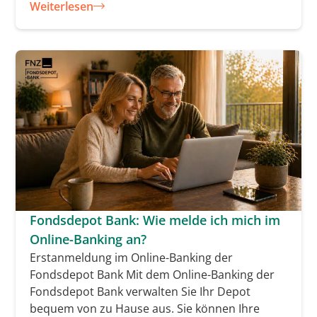
Weiterlesen
Fondsdepot Bank: Wie melde ich mich im
Online-Banking an?
Erstanmeldung im Online-Banking der
Fondsdepot Bank Mit dem Online-Banking der
Fondsdepot Bank verwalten Sie Ihr Depot
bequem von zu Hause aus. Sie können Ihre