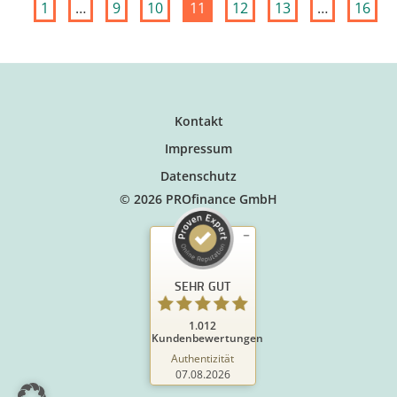
1
…
9
10
11
12
13
…
16
Kontakt
Impressum
Datenschutz
© 2026 PROfinance GmbH
SEHR GUT
1.012
Kundenbewertungen
Authentizität
07.08.2026