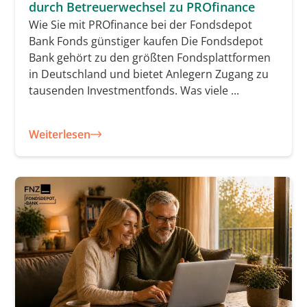
durch Betreuerwechsel zu PROfinance
Wie Sie mit PROfinance bei der Fondsdepot
Bank Fonds günstiger kaufen Die Fondsdepot
Bank gehört zu den größten Fondsplattformen
in Deutschland und bietet Anlegern Zugang zu
tausenden Investmentfonds. Was viele ...
Weiterlesen