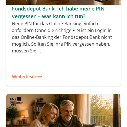
Fondsdepot Bank: Ich habe meine PIN
vergessen – was kann ich tun?
Neue PIN für das Online-Banking einfach
anfordern Ohne die richtige PIN ist ein Login in
das Online-Banking der Fondsdepot Bank nicht
möglich. Sollten Sie Ihre PIN vergessen haben,
müssen Sie ...
Weiterlesen