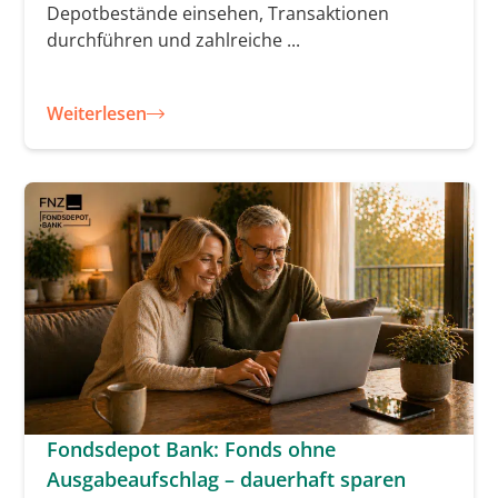
Depotbestände einsehen, Transaktionen
durchführen und zahlreiche ...
Weiterlesen
Fondsdepot Bank: Fonds ohne
Ausgabeaufschlag – dauerhaft sparen