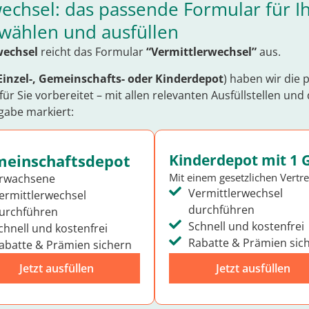
echsel: das passende Formular für I
swählen und ausfüllen
wechsel
reicht das Formular
“Vermittlerwechsel”
aus.
Einzel-,
Gemeinschafts- oder Kinderdepot
) haben wir die
ür Sie vorbereitet – mit allen relevanten Ausfüllstellen und
abe markiert:
einschaftsdepot
Kinderdepot mit 1 
Mit einem gesetzlichen Vertre
Erwachsene
Vermittlerwechsel
ermittlerwechsel
durchführen
urchführen
Schnell und kostenfrei
chnell und kostenfrei
Rabatte & Prämien sic
abatte & Prämien sichern
Jetzt ausfüllen
Jetzt ausfüllen