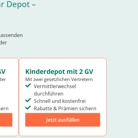
hr Depot –
 passenden
 der
GV
Kinderdepot mit 2 GV
ter
Mit zwei gesetzlichen Vertretern
Vermittlerwechsel
durchführen
Schnell und kostenfrei
hern
Rabatte & Prämien sichern
Jetzt ausfüllen