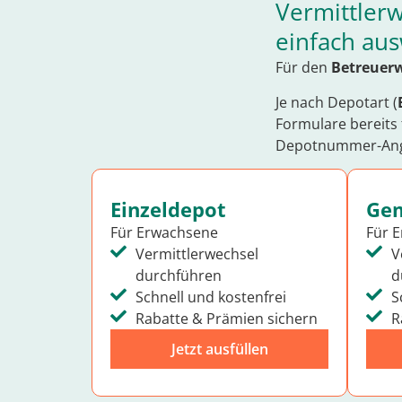
Vermittlerw
einfach au
Für den
Betreuer
Je nach Depotart (
Formulare bereits f
Depotnummer-Ang
Einzeldepot
Gem
Für Erwachsene
Für 
Vermittlerwechsel
V
durchführen
d
Schnell und kostenfrei
S
Rabatte & Prämien sichern
R
Jetzt ausfüllen