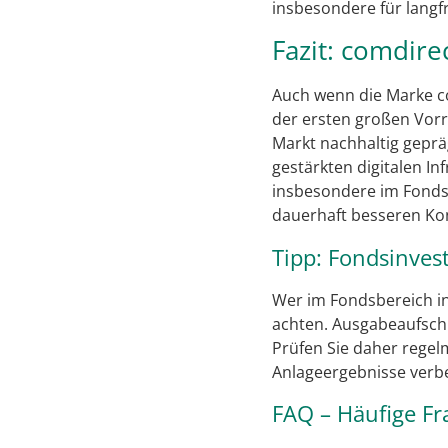
insbesondere für langfr
Fazit: comdire
Auch wenn die Marke com
der ersten großen Vorr
Markt nachhaltig geprä
gestärkten digitalen In
insbesondere im Fondsb
dauerhaft besseren Kon
Tipp: Fondsinves
Wer im Fondsbereich inv
achten. Ausgabeaufschl
Prüfen Sie daher regel
Anlageergebnisse verb
FAQ – Häufige Fr