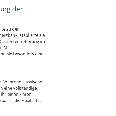
lung der
lte zu den
rzbank, etablierte sie
 Die Börsennotierung im
t. Mit
ann sie besonders eine
on. Während klassische
n eine vollständige
ihr einen klaren
arer, die Flexibilität