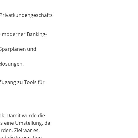
 Privatkundengeschäfts
e moderner Banking-
-Sparplänen und
elösungen.
Zugang zu Tools für
.
nk. Damit wurde die
es eine Umstellung, da
den. Ziel war es,
nd die Integration