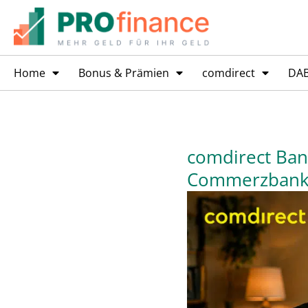
Home
Bonus & Prämien
comdirect
DA
comdirect Bank
Commerzban