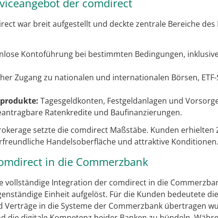
viceangebot der comdirect
ect war breit aufgestellt und deckte zentrale Bereiche des
nlose Kontoführung bei bestimmten Bedingungen, inklusiv
her Zugang zu nationalen und internationalen Börsen, ETF
eprodukte:
Tagesgeldkonten, Festgeldanlagen und Vorsorg
eantragbare Ratenkredite und Baufinanzierungen.
okerage setzte die comdirect Maßstäbe. Kunden erhielten 
rfreundliche Handelsoberfläche und attraktive Konditionen
comdirect in die Commerzbank
die vollständige Integration der comdirect in die Commerzba
genständige Einheit aufgelöst. Für die Kunden bedeutete di
d Verträge in die Systeme der Commerzbank übertragen wur
d die digitale Kompetenz beider Banken zu bündeln. Währe