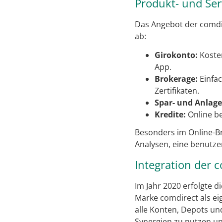
Produkt- und Ser
Das Angebot der comdir
ab:
Girokonto:
Koste
App.
Brokerage:
Einfac
Zertifikaten.
Spar- und Anlag
Kredite:
Online b
Besonders im Online-Br
Analysen, eine benutze
Integration der 
Im Jahr 2020 erfolgte 
Marke comdirect als ei
alle Konten, Depots un
Synergien zu nutzen un