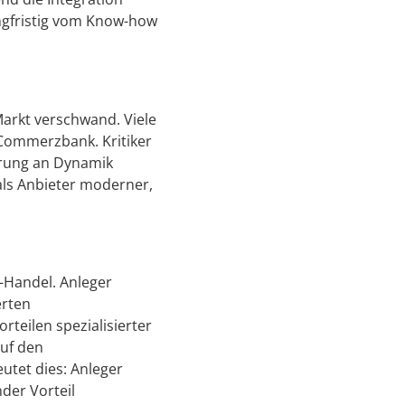
angfristig vom Know-how
Markt verschwand. Viele
 Commerzbank. Kritiker
derung an Dynamik
als Anbieter moderner,
-Handel. Anleger
erten
rteilen spezialisierter
auf den
tet dies: Anleger
der Vorteil