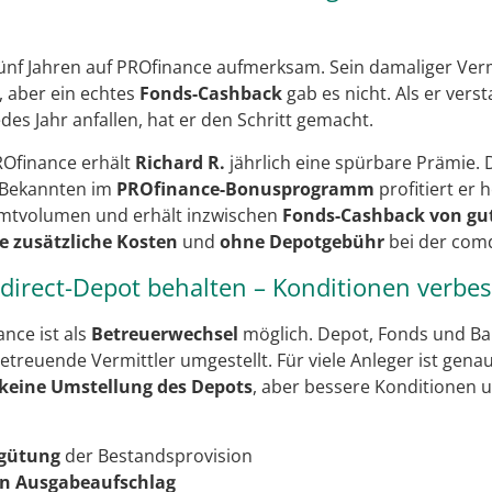
ünf Jahren auf PROfinance aufmerksam. Sein damaliger Verm
, aber ein echtes
Fonds-Cashback
gab es nicht. Als er vers
es Jahr anfallen, hat er den Schritt gemacht.
ROfinance erhält
Richard R.
jährlich eine spürbare Prämie. 
 Bekannten im
PROfinance-Bonusprogramm
profitiert er
mtvolumen und erhält inzwischen
Fonds-Cashback von gut 
e zusätzliche Kosten
und
ohne Depotgebühr
bei der comd
irect-Depot behalten – Konditionen verbe
nce ist als
Betreuerwechsel
möglich. Depot, Fonds und Ba
 betreuende Vermittler umgestellt. Für viele Anleger ist gena
keine Umstellung des Depots
, aber bessere Konditionen 
rgütung
der Bestandsprovision
en Ausgabeaufschlag