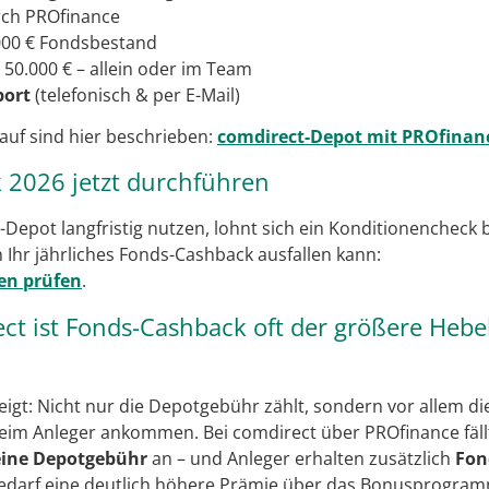
ch PROfinance
000 € Fondsbestand
 50.000 € – allein oder im Team
port
(telefonisch & per E-Mail)
lauf sind hier beschrieben:
comdirect-Depot mit PROfinan
 2026 jetzt durchführen
-Depot langfristig nutzen, lohnt sich ein Konditionencheck 
 Ihr jährliches Fonds-Cashback ausfallen kann:
en prüfen
.
ect ist Fonds-Cashback oft der größere Hebel
igt: Nicht nur die Depotgebühr zählt, sondern vor allem di
im Anleger ankommen. Bei comdirect über PROfinance fällt
ine Depotgebühr
an – und Anleger erhalten zusätzlich
Fon
darf eine deutlich höhere Prämie über das Bonusprogramm.