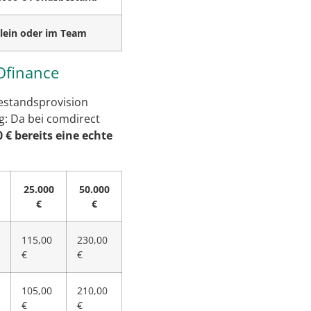
allein oder im Team
Ofinance
Bestandsprovision
g: Da bei comdirect
 € bereits eine echte
25.000
50.000
€
€
115,00
230,00
€
€
105,00
210,00
€
€