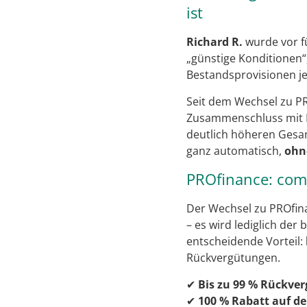
ist
Richard R.
wurde vor f
„günstige Konditionen“
Bestandsprovisionen jed
Seit dem Wechsel zu P
Zusammenschluss mit
deutlich höheren Gesa
ganz automatisch,
ohn
PROfinance: comd
Der Wechsel zu PROfina
– es wird lediglich der
entscheidende Vorteil:
Rückvergütungen.
✔
Bis zu 99 % Rückve
✔
100 % Rabatt auf d