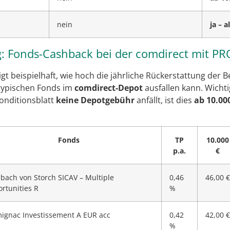
nein
ja – 
: Fonds-Cashback bei der comdirect mit PR
igt beispielhaft, wie hoch die jährliche Rückerstattung der 
 typischen Fonds im
comdirect-Depot
ausfallen kann. Wichti
onditionsblatt
keine Depotgebühr
anfällt, ist dies
ab 10.000
Fonds
TP
10.000
p.a.
€
sbach von Storch SICAV – Multiple
0,46
46,00 €
rtunities R
%
ignac Investissement A EUR acc
0,42
42,00 €
%