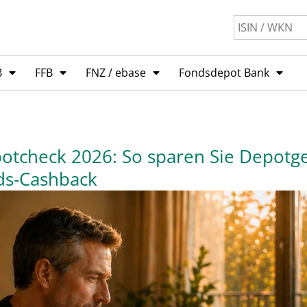
B
FFB
FNZ / ebase
Fondsdepot Bank
otcheck 2026: So sparen Sie Depotg
ds-Cashback