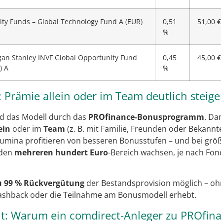
lity Funds – Global Technology Fund A (EUR)
0,51
51,00 €
%
an Stanley INVF Global Opportunity Fund
0,45
45,00 €
) A
%
rämie allein oder im Team deutlich steige
rd das Modell durch das
PROfinance-Bonusprogramm
. Da
ein
oder im
Team
(z. B. mit Familie, Freunden oder Bekannte
lumina profitieren von besseren Bonusstufen – und bei gr
 den
mehreren hundert Euro
-Bereich wachsen, je nach Fon
zu 99 % Rückvergütung
der Bestandsprovision möglich – o
ashback oder die Teilnahme am Bonusmodell erhebt.
ht: Warum ein comdirect-Anleger zu PROfin