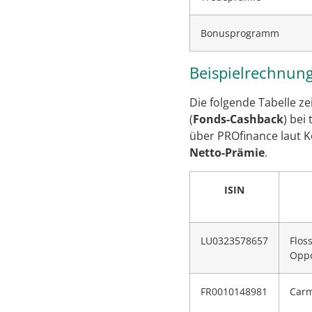
Bonusprogramm
Beispielrechnung
Die folgende Tabelle ze
(
Fonds-Cashback
) bei
über PROfinance laut K
Netto-Prämie
.
ISIN
LU0323578657
Flos
Oppo
FR0010148981
Carm