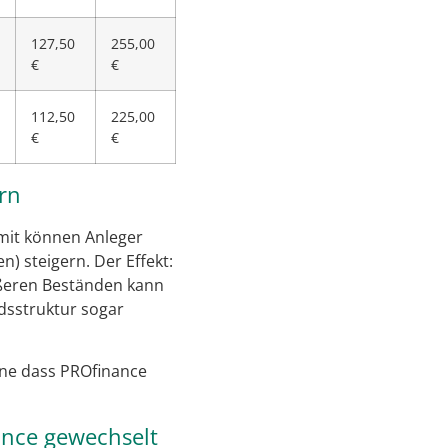
127,50
255,00
€
€
112,50
225,00
€
€
rn
mit können Anleger
n) steigern. Der Effekt:
ößeren Beständen kann
dsstruktur sogar
hne dass PROfinance
ance gewechselt