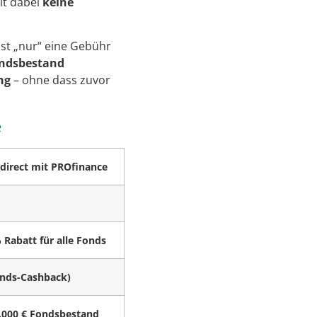
lt dabei
keine
st „nur“ eine Gebühr
ondsbestand
ng
– ohne dass zuvor
e
irect mit PROfinance
 Rabatt für alle Fonds
onds-Cashback)
.000 € Fondsbestand