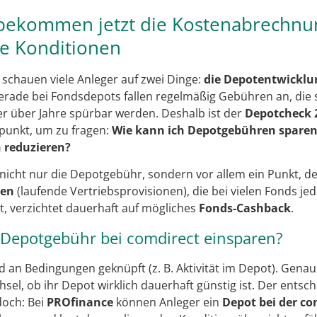
 bekommen jetzt die Kostenabrechnu
e Konditionen
 schauen viele Anleger auf zwei Dinge:
die Depotentwicklu
Gerade bei Fondsdepots fallen regelmäßig Gebühren an, die 
ber über Jahre spürbar werden. Deshalb ist der
Depotcheck 
tpunkt, um zu fragen:
Wie kann ich Depotgebühren sparen 
 reduzieren?
 nicht nur die Depotgebühr, sondern vor allem ein Punkt, de
nen
(laufende Vertriebsprovisionen), die bei vielen Fonds jed
t, verzichtet dauerhaft auf mögliches
Fonds-Cashback
.
 Depotgebühr bei comdirect einsparen?
 an Bedingungen geknüpft (z. B. Aktivität im Depot). Genau
sel, ob ihr Depot wirklich dauerhaft günstig ist. Der ents
doch: Bei
PROfinance
können Anleger ein
Depot bei der co