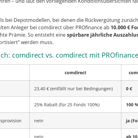
hren – und laut den vorliegenden Konditionsübersichten fäl
ls bei Depotmodellen, bei denen die Rückvergütung zunäch
lten Anleger bei comdirect über PROfinance ab
10.000 € F
hte Prämie. So entsteht eine
spürbare jährliche Auszahlu
rtisiert“ werden muss.
ich: comdirect vs. comdirect mit PROfinanc
comdirect
comd
23,40 € (entfällt nur bei Bedingungen)
0 €
25% Rabatt (für 25 Fonds 100%)
100 %
sprovision
nein
ja (F
nein
ab 10