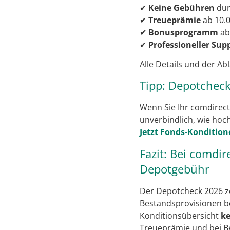
✔
Keine Gebühren
dur
✔
Treueprämie
ab 10.
✔
Bonusprogramm
ab
✔
Professioneller Sup
Alle Details und der Ab
Tipp: Depotcheck
Wenn Sie Ihr comdirect
unverbindlich, wie hoch
Jetzt Fonds-Kondition
Fazit: Bei comdir
Depotgebühr
Der Depotcheck 2026 ze
Bestandsprovisionen be
Konditionsübersicht
ke
Treueprämie und bei Be