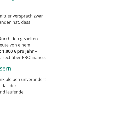
ittler versprach zwar
tanden hat, dass
Durch den gezielten
 heute von einem
1.000 € pro Jahr
–
irect über PROfinance.
ssern
nk bleiben unverändert
u das der
und laufende