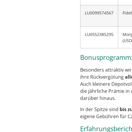
LU0099574567
Fide
LU0552385295
Morg
(USD
Bonusprogramm: P
Besonders attraktiv wi
ihre Rückvergütung
all
Auch kleinere Depotvo
die jährliche Prämie in
darüber hinaus.
In der Spitze sind
bis 
eigene Gebühren für C
Erfahrungsberic