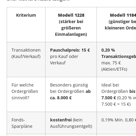
Kriterium
Modell 1228
Modell 118
(stärker bei
(günstiger be
größeren
kleineren Orde
Einmalanlagen)
Transaktionen
Pauschalpreis: 15 €
0,20 %
(Kauf/Verkauf)
pro Kauf oder
Transaktionsge
Verkauf
max. 75 €
(Aktien/ETFs)
Für welche
Besonders günstig
Ideal bei
Ordergrößen
bei Ordergrößen
ab
Ordergrößen
bis
sinnvoll?
ca. 8.000 €
7.500 €
(0,20 % v
7.500 € = 15 €)
Fonds-
kostenfrei
(kein
0,19% Min. 0,80 
Sparpläne
Ausführungsentgelt)