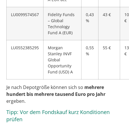
LU0099574567
Fidelity Funds
0,43
43 €
10
– Global
%
€
Technology
Fund A (EUR)
LU0552385295
Morgan
0,55
55 €
13
Stanley INVF
%
€
Global
Opportunity
Fund (USD) A
Je nach Depotgröße können sich so
mehrere
hundert bis mehrere tausend Euro pro Jahr
ergeben.
Tipp: Vor dem Fondskauf kurz Konditionen
prüfen