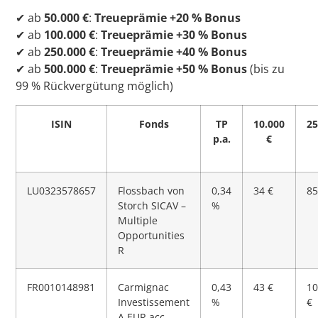
✔ ab
50.000 €
:
Treueprämie +20 % Bonus
✔ ab
100.000 €
:
Treueprämie +30 % Bonus
✔ ab
250.000 €
:
Treueprämie +40 % Bonus
✔ ab
500.000 €
:
Treueprämie +50 % Bonus
(bis zu
99 % Rückvergütung möglich)
ISIN
Fonds
TP
10.000
25
p.a.
€
LU0323578657
Flossbach von
0,34
34 €
85
Storch SICAV –
%
Multiple
Opportunities
R
FR0010148981
Carmignac
0,43
43 €
10
Investissement
%
€
A EUR acc