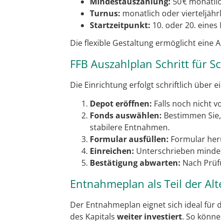
Mindestauszahlung:
50 € monatlic
Turnus:
monatlich oder vierteljähr
Startzeitpunkt:
10. oder 20. eines
Die flexible Gestaltung ermöglicht eine
FFB Auszahlplan Schritt für Sc
Die Einrichtung erfolgt schriftlich über ei
Depot eröffnen:
Falls noch nicht v
Fonds auswählen:
Bestimmen Sie,
stabilere Entnahmen.
Formular ausfüllen:
Formular heru
Einreichen:
Unterschrieben mindest
Bestätigung abwarten:
Nach Prüfu
Entnahmeplan als Teil der Alt
Der Entnahmeplan eignet sich ideal für 
des Kapitals
weiter investiert
. So könn