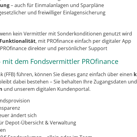
lung
– auch für Einmalanlagen und Sparpläne
esetzlicher und freiwilliger Einlagensicherung
 wenn kein Vermittler mit Sonderkonditionen genutzt wird
Funktionalität
, mit PROfinance einfach per digitaler App
 PROfinance direkter und persönlicher Support
– mit dem Fondsvermittler PROfinance
k (FFB) führen, können Sie dieses ganz einfach über einen
k
 bleibt dabei bestehen – Sie behalten Ihre Zugangsdaten u
n
und unserem digitalen Kundenportal.
ndsprovision
ansparenz
euer ändert sich
ür Depot-Übersicht & Verwaltung
men