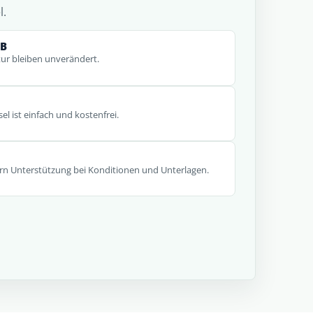
l.
FB
ur bleiben unverändert.
el ist einfach und kostenfrei.
rn Unterstützung bei Konditionen und Unterlagen.