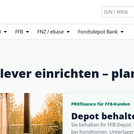
B
FFB
FNZ / ebase
Fondsdepot Bank
clever einrichten – p
PROfinance für FFB-Kunden
Depot behalte
Sie behalten Ihr FFB-Depot.
bei Konditionen, Unterlage