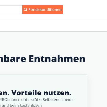
Fondskonditionen
lanbare Entnahmen
n. Vorteile nutzen.
 PROfinance unterstützt Selbstentscheider
n und beim kostenlosen