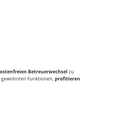
ostenfreien Betreuerwechsel
zu
nd gewohnten Funktionen,
profitieren