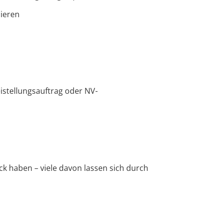
ieren
istellungsauftrag oder NV-
ck haben – viele davon lassen sich durch