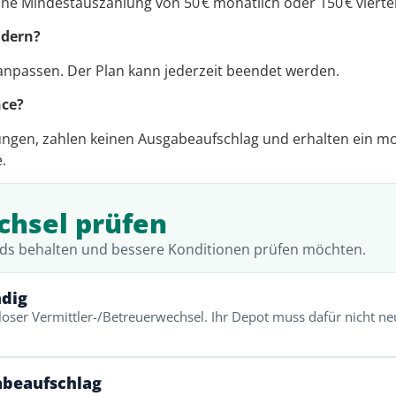
e Mindestauszahlung von 50 € monatlich oder 150 € vierteljä
ndern?
l anpassen. Der Plan kann jederzeit beendet werden.
nce?
ungen, zahlen keinen Ausgabeaufschlag und erhalten ein 
.
chsel prüfen
ds behalten und bessere Konditionen prüfen möchten.
dig
nloser Vermittler-/Betreuerwechsel. Ihr Depot muss dafür nicht ne
abeaufschlag