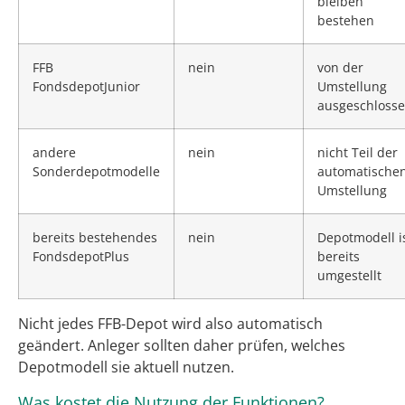
bleiben
bestehen
FFB
nein
von der
FondsdepotJunior
Umstellung
ausgeschloss
andere
nein
nicht Teil der
Sonderdepotmodelle
automatische
Umstellung
bereits bestehendes
nein
Depotmodell i
FondsdepotPlus
bereits
umgestellt
Nicht jedes FFB-Depot wird also automatisch
geändert. Anleger sollten daher prüfen, welches
Depotmodell sie aktuell nutzen.
Was kostet die Nutzung der Funktionen?