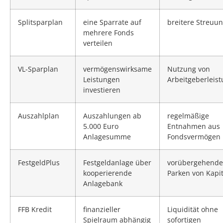
Splitsparplan
eine Sparrate auf
breitere Streuu
mehrere Fonds
verteilen
VL-Sparplan
vermögenswirksame
Nutzung von
Leistungen
Arbeitgeberleis
investieren
Auszahlplan
Auszahlungen ab
regelmäßige
5.000 Euro
Entnahmen aus
Anlagesumme
Fondsvermögen
FestgeldPlus
Festgeldanlage über
vorübergehende
kooperierende
Parken von Kapit
Anlagebank
FFB Kredit
finanzieller
Liquidität ohne
Spielraum abhängig
sofortigen