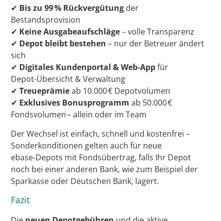
✔
Bis zu 99 % Rückvergütung
der
Bestandsprovision
✔
Keine Ausgabeaufschläge
– volle Transparenz
✔
Depot bleibt bestehen
– nur der Betreuer ändert
sich
✔
Digitales Kundenportal & Web‑App
für
Depot‑Übersicht & Verwaltung
✔
Treueprämie
ab 10.000 € Depotvolumen
✔
Exklusives Bonusprogramm
ab 50.000 €
Fondsvolumen – allein oder im Team
Der Wechsel ist einfach, schnell und kostenfrei –
Sonderkonditionen gelten auch für neue
ebase‑Depots mit Fondsübertrag, falls Ihr Depot
noch bei einer anderen Bank, wie zum Beispiel der
Sparkasse oder Deutschen Bank, lagert.
Fazit
Die
neuen Depotgebühren
und die aktive