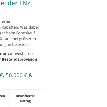
bei der FNZ
iterhin
sen Rabatten. Was dabei
eger beim Fondskauf
 Gerade bei größeren
ang an belastet.
inance
investieren
 Bestandsprovision
€, 50.000 € &
ten
Investierter
Betrag