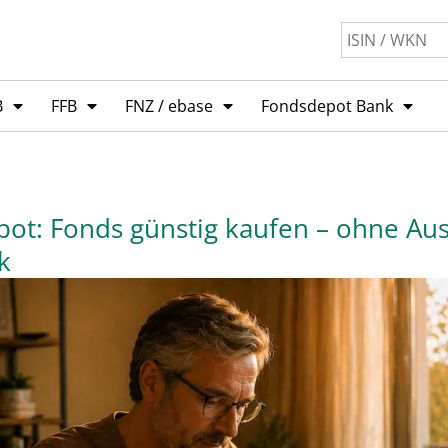
B
FFB
FNZ / ebase
Fondsdepot Bank
ot: Fonds günstig kaufen – ohne Au
k