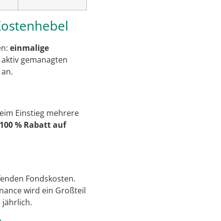
Kostenhebel
en:
einmalige
 aktiv gemanagten
 an.
beim Einstieg mehrere
100 % Rabatt auf
ufenden Fondskosten.
nance wird ein Großteil
jährlich.