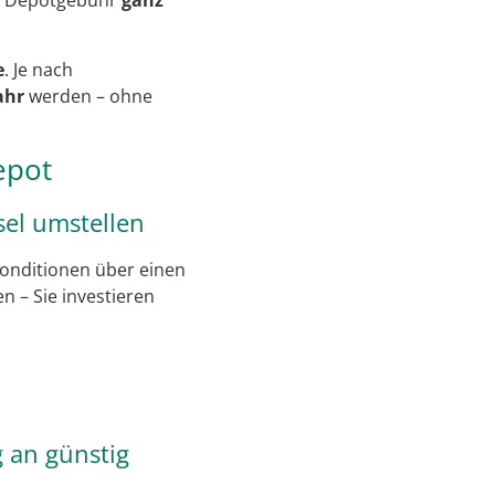
he Depotgebühr
ganz
e
. Je nach
ahr
werden – ohne
epot
el umstellen
konditionen über einen
 – Sie investieren
 an günstig