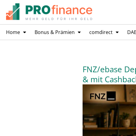
Home
Bonus & Prämien
comdirect
DA
FNZ/ebase Dep
& mit Cashbac