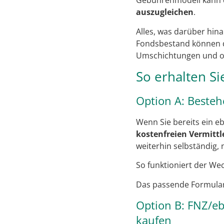
Gebührenmodell kann d
auszugleichen
.
Alles, was darüber hina
Fondsbestand können
Umschichtungen und oh
So erhalten S
Option A: Besteh
Wenn Sie bereits ein e
kostenfreien Vermitt
weiterhin selbständig,
So funktioniert der We
Das passende Formula
Option B: FNZ/eb
kaufen