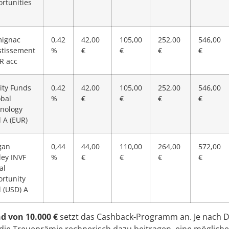
rtunities
ignac
0,42
42,00
105,00
252,00
546,00
stissement
%
€
€
€
€
R acc
lity Funds
0,42
42,00
105,00
252,00
546,00
obal
%
€
€
€
€
nology
 A (EUR)
gan
0,44
44,00
110,00
264,00
572,00
ley INVF
%
€
€
€
€
al
rtunity
 (USD) A
d von 10.000 €
setzt das Cashback-Programm an. Je nach 