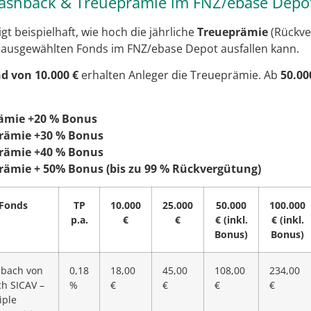
-Cashback & Treueprämie im FNZ/ebase Depo
gt beispielhaft, wie hoch die jährliche
Treueprämie
(Rückve
 ausgewählten Fonds im FNZ/ebase Depot ausfallen kann.
d von 10.000 €
erhalten Anleger die Treueprämie. Ab
50.00
ämie +20 % Bonus
rämie +30 % Bonus
rämie +40 % Bonus
rämie + 50% Bonus (bis zu 99 % Rückvergütung)
Fonds
TP
10.000
25.000
50.000
100.000
p.a.
€
€
€ (inkl.
€ (inkl.
Bonus)
Bonus)
sbach von
0,18
18,00
45,00
108,00
234,00
ch SICAV –
%
€
€
€
€
iple