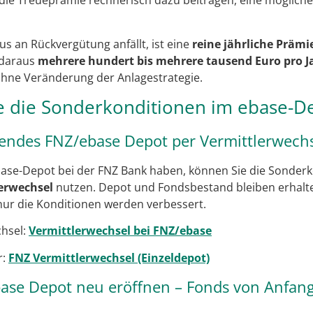
ie Treueprämie rechnerisch dazu beitragen, eine möglic
us an Rückvergütung anfällt, ist eine
reine jährliche Prämi
 daraus
mehrere hundert bis mehrere tausend Euro pro J
ne Veränderung der Anlagestrategie.
ie die Sonderkonditionen im ebase-D
endes FNZ/ebase Depot per Vermittlerwechs
base-Depot bei der FNZ Bank haben, können Sie die Sonder
lerwechsel
nutzen. Depot und Fondsbestand bleiben erhalten
 nur die Konditionen werden verbessert.
chsel:
Vermittlerwechsel bei FNZ/ebase
r:
FNZ Vermittlerwechsel (Einzeldepot)
ase Depot neu eröffnen – Fonds von Anfang