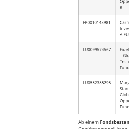
Oppo
R
FR0010148981
Carm
Inve
A EU
LU0099574567
Fide
– Gl
Tech
Fund
LU0552385295
Mor
Stan
Glob
Oppo
Fund
Ab einem
Fondsbestan