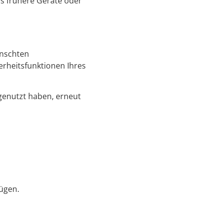
ss frühere Geräte oder
ünschten
herheitsfunktionen Ihres
 genutzt haben, erneut
ügen.