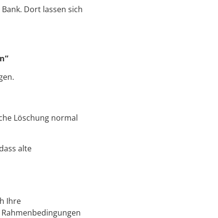
 Bank. Dort lassen sich
en“
gen.
sche Löschung normal
dass alte
h Ihre
en Rahmenbedingungen