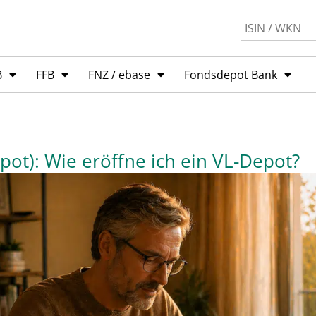
B
FFB
FNZ / ebase
Fondsdepot Bank
ot): Wie eröffne ich ein VL-Depot?