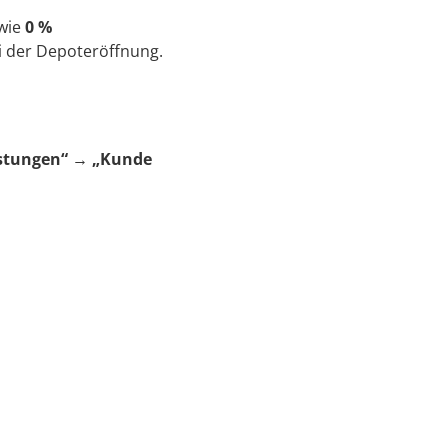
 wie
0 %
i der Depoteröffnung.
stungen“ → „Kunde