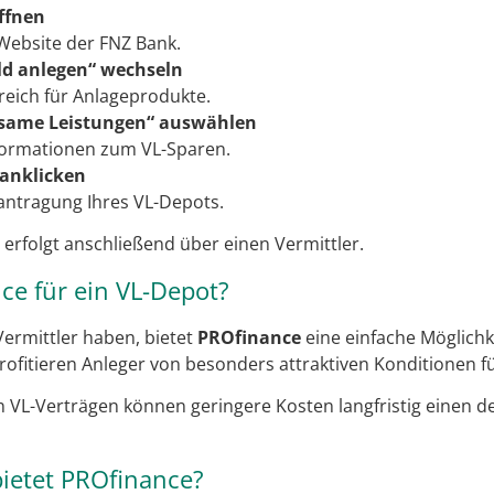
ffnen
Website der FNZ Bank.
ld anlegen“ wechseln
reich für Anlageprodukte.
same Leistungen“ auswählen
nformationen zum VL-Sparen.
anklicken
eantragung Ihres VL-Depots.
 erfolgt anschließend über einen Vermittler.
e für ein VL-Depot?
ermittler haben, bietet
PROfinance
eine einfache Möglichke
profitieren Anleger von besonders attraktiven Konditionen 
en VL-Verträgen können geringere Kosten langfristig einen d
bietet PROfinance?