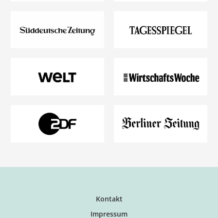
Kontakt
Impressum