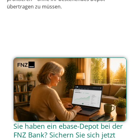
übertragen zu müssen.
Sie haben ein ebase-Depot bei der
FNZ Bank? Sichern Sie sich jetzt