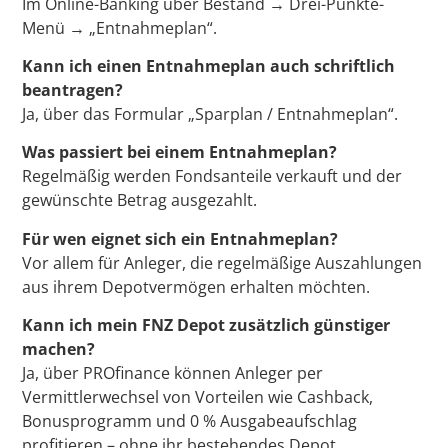
Im Online-Banking über Bestand → Drei-Punkte-
Menü → „Entnahmeplan“.
Kann ich einen Entnahmeplan auch schriftlich
beantragen?
Ja, über das Formular „Sparplan / Entnahmeplan“.
Was passiert bei einem Entnahmeplan?
Regelmäßig werden Fondsanteile verkauft und der
gewünschte Betrag ausgezahlt.
Für wen eignet sich ein Entnahmeplan?
Vor allem für Anleger, die regelmäßige Auszahlungen
aus ihrem Depotvermögen erhalten möchten.
Kann ich mein FNZ Depot zusätzlich günstiger
machen?
Ja, über PROfinance können Anleger per
Vermittlerwechsel von Vorteilen wie Cashback,
Bonusprogramm und 0 % Ausgabeaufschlag
profitieren – ohne ihr bestehendes Depot