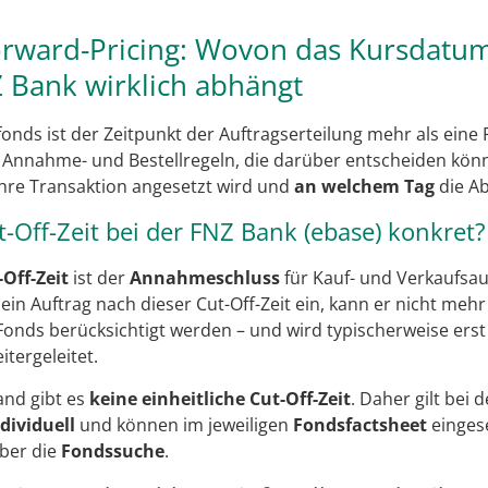
orward-Pricing: Wovon das Kursdatu
 Bank wirklich abhängt
onds ist der Zeitpunkt der Auftragserteilung mehr als eine 
n Annahme- und Bestellregeln, die darüber entscheiden kön
Ihre Transaktion angesetzt wird und
an welchem Tag
die Ab
-Off-Zeit bei der FNZ Bank (ebase) konkret?
-Off-Zeit
ist der
Annahmeschluss
für Kauf- und Verkaufsau
ein Auftrag nach dieser Cut-Off-Zeit ein, kann er nicht meh
Fonds berücksichtigt werden – und wird typischerweise ers
tergeleitet.
land gibt es
keine einheitliche Cut-Off-Zeit
. Daher gilt bei 
dividuell
und können im jeweiligen
Fondsfactsheet
einges
über die
Fondssuche
.