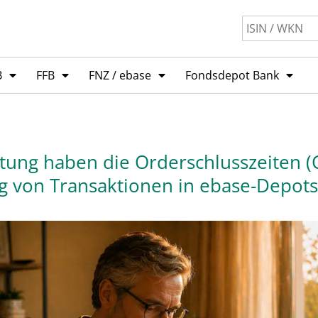
B
FFB
FNZ / ebase
Fondsdepot Bank
ung haben die Orderschlusszeiten (C
g von Transaktionen in ebase-Depots