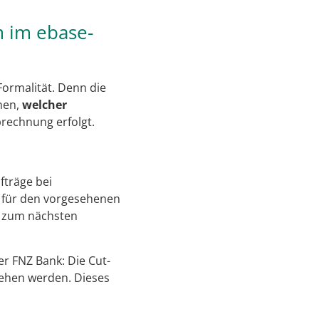
m im ebase-
Formalität. Denn die
nen,
welcher
rechnung erfolgt.
fträge bei
r für den vorgesehenen
t zum nächsten
der FNZ Bank: Die Cut-
ehen werden. Dieses