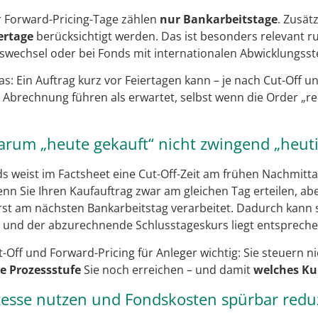
r Forward-Pricing-Tage zählen
nur Bankarbeitstage
. Zusät
ertage
berücksichtigt werden. Das ist besonders relevant 
swechsel oder bei Fonds mit internationalen Abwicklungsste
s: Ein Auftrag kurz vor Feiertagen kann – je nach Cut-Off u
n Abrechnung führen als erwartet, selbst wenn die Order „r
Warum „heute gekauft“ nicht zwingend „heutig
weist im Factsheet eine Cut-Off-Zeit am frühen Nachmitta
enn Sie Ihren Kaufauftrag zwar am gleichen Tag erteilen, ab
erst am nächsten Bankarbeitstag verarbeitet. Dadurch kann s
– und der abzurechnende Schlusstageskurs liegt entspreche
Off und Forward-Pricing für Anleger wichtig: Sie steuern ni
e Prozessstufe
Sie noch erreichen – und damit
welches K
zesse nutzen und Fondskosten spürbar redu