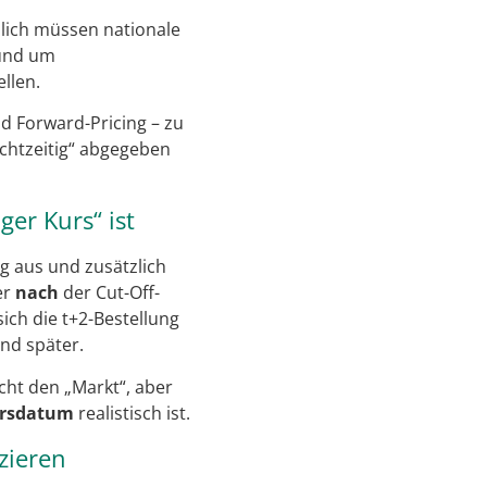
zlich müssen nationale
rund um
llen.
nd Forward-Pricing – zu
echtzeitig“ abgegeben
er Kurs“ ist
g aus und zusätzlich
er
nach
der Cut-Off-
ich die t+2-Bestellung
nd später.
cht den „Markt“, aber
ursdatum
realistisch ist.
zieren