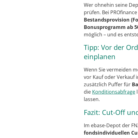
Wer ohnehin seine Depo
prüfen. Bei PROfinance
Bestandsprovision (F
Bonusprogramm ab 50
möglich – und es ents
Tipp: Vor der Or
einplanen
Wenn Sie vermeiden mö
vor Kauf oder Verkauf 
zusätzlich Puffer für
Ba
die
Konditionsabfrage
l
lassen.
Fazit: Cut-Off un
Im ebase-Depot der FNZ
fondsindividuellen Cut