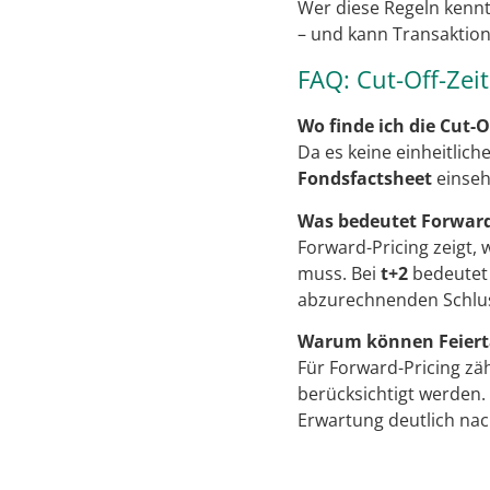
Wer diese Regeln kenn
– und kann Transaktion
FAQ: Cut-Off-Zei
Wo finde ich die Cut-
Da es keine einheitliche
Fondsfactsheet
einseh
Was bedeutet Forward-
Forward-Pricing zeigt, 
muss. Bei
t+2
bedeutet 
abzurechnenden Schluss
Warum können Feierta
Für Forward-Pricing zä
berücksichtigt werden
Erwartung deutlich nac