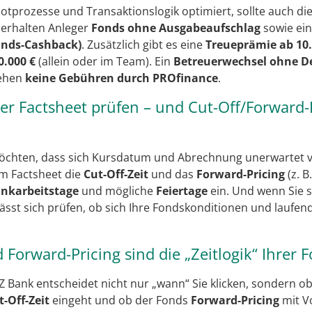
tprozesse und Transaktionslogik optimiert, sollte auch di
 erhalten Anleger
Fonds ohne Ausgabeaufschlag
sowie ei
onds-Cashback)
. Zusätzlich gibt es eine
Treueprämie ab 10.
.000 €
(allein oder im Team). Ein
Betreuerwechsel ohne D
tehen
keine Gebühren durch PROfinance
.
der Factsheet prüfen – und Cut-Off/Forward-
chten, dass sich Kursdatum und Abrechnung unerwartet ve
im Factsheet die
Cut-Off-Zeit
und das
Forward-Pricing
(z. B
nkarbeitstage
und mögliche
Feiertage
ein. Und wenn Sie 
ässt sich prüfen, ob sich Ihre Fondskonditionen und laufe
d Forward-Pricing sind die „Zeitlogik“ Ihrer
 Bank entscheidet nicht nur „wann“ Sie klicken, sondern ob
-Off-Zeit
eingeht und ob der Fonds
Forward-Pricing
mit Vo