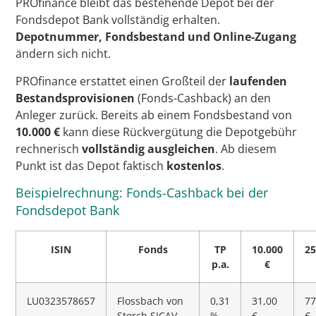
PROfinance bleibt das bestehende Depot bei der
Fondsdepot Bank vollständig erhalten.
Depotnummer, Fondsbestand und Online-Zugang
ändern sich nicht.
PROfinance erstattet einen Großteil der
laufenden
Bestandsprovisionen
(Fonds-Cashback) an den
Anleger zurück. Bereits ab einem Fondsbestand von
10.000 €
kann diese Rückvergütung die Depotgebühr
rechnerisch
vollständig ausgleichen
. Ab diesem
Punkt ist das Depot faktisch
kostenlos
.
Beispielrechnung: Fonds-Cashback bei der
Fondsdepot Bank
ISIN
Fonds
TP
10.000
25
p.a.
€
LU0323578657
Flossbach von
0,31
31,00
77
Storch SICAV –
%
€
€