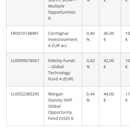
Multiple
Opportunities
R
FR0010148981
Carmignac
0,40
40,00
10
Investissement
%
€
€
A EUR acc
LU0099574567
Fidelity Funds
0,42
42,00
10
– Global
%
€
€
Technology
Fund A (EUR)
LU0552385295
Morgan
0,44
44,00
11
Stanley INVF
%
€
€
Global
Opportunity
Fund (USD) A