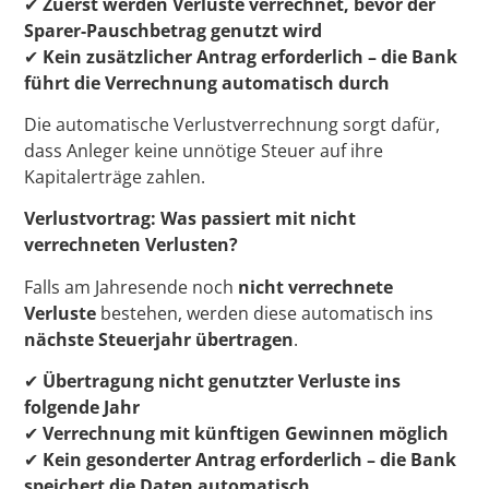
✔
Zuerst werden Verluste verrechnet, bevor der
Sparer-Pauschbetrag genutzt wird
✔
Kein zusätzlicher Antrag erforderlich – die Bank
führt die Verrechnung automatisch durch
Die automatische Verlustverrechnung sorgt dafür,
dass Anleger keine unnötige Steuer auf ihre
Kapitalerträge zahlen.
Verlustvortrag: Was passiert mit nicht
verrechneten Verlusten?
Falls am Jahresende noch
nicht verrechnete
Verluste
bestehen, werden diese automatisch ins
nächste Steuerjahr übertragen
.
✔
Übertragung nicht genutzter Verluste ins
folgende Jahr
✔
Verrechnung mit künftigen Gewinnen möglich
✔
Kein gesonderter Antrag erforderlich – die Bank
speichert die Daten automatisch