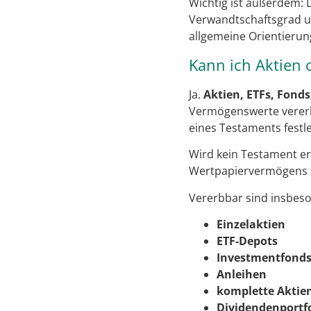
Wichtig ist außerdem: 
Verwandtschaftsgrad un
allgemeine Orientierung
Kann ich Aktien 
Ja.
Aktien, ETFs, Fonds
Vermögenswerte vererb
eines Testaments festl
Wird kein Testament erst
Wertpapiervermögens n
Vererbbar sind insbes
Einzelaktien
ETF-Depots
Investmentfond
Anleihen
komplette Aktie
Dividendenportfo