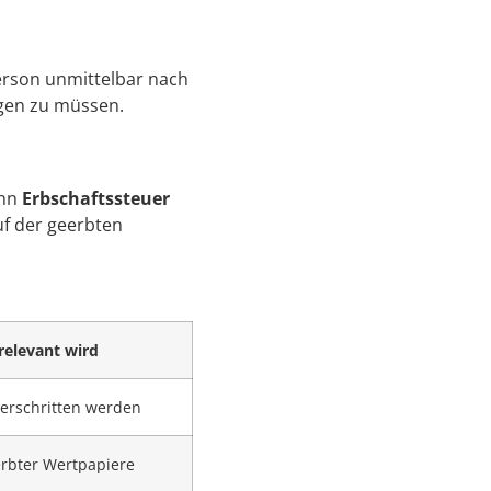
erson unmittelbar nach
egen zu müssen.
ann
Erbschaftssteuer
f der geerbten
relevant wird
erschritten werden
rbter Wertpapiere