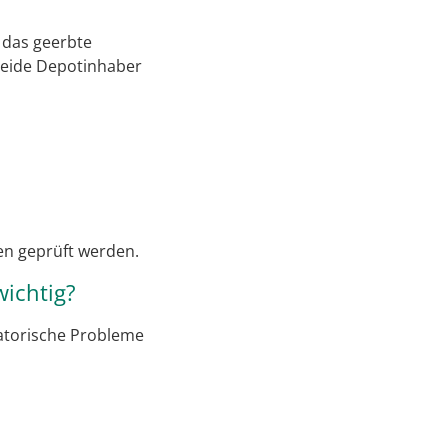
 das geerbte
eide Depotinhaber
en geprüft werden.
ichtig?
atorische Probleme