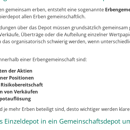
n gemeinsam erben, entsteht eine sogenannte
Erbengeme
pierdepot allen Erben gemeinschaftlich.
idungen über das Depot müssen grundsätzlich gemeinsam 
erkäufe, Überträge oder die Aufteilung einzelner Wertpapi
das organisatorisch schwierig werden, wenn unterschiedli
innerhalb einer Erbengemeinschaft sind:
ten der Aktien
lner Positionen
 Risikobereitschaft
en von Verkäufen
epotauflösung
d je mehr Erben beteiligt sind, desto wichtiger werden klar
s Einzeldepot in ein Gemeinschaftsdepot 