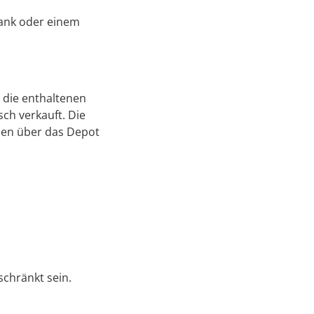
lbank oder einem
 die enthaltenen
ch verkauft. Die
ben über das Depot
schränkt sein.