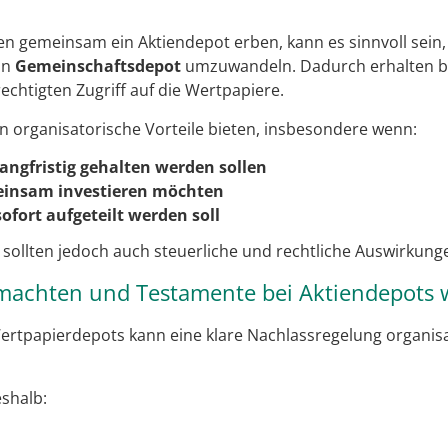
 gemeinsam ein Aktiendepot erben, kann es sinnvoll sein,
in
Gemeinschaftsdepot
umzuwandeln. Dadurch erhalten b
echtigten Zugriff auf die Wertpapiere.
n organisatorische Vorteile bieten, insbesondere wenn:
langfristig gehalten werden sollen
einsam investieren möchten
ofort aufgeteilt werden soll
ollten jedoch auch steuerliche und rechtliche Auswirkung
machten und Testamente bei Aktiendepots w
ertpapierdepots kann eine klare Nachlassregelung organis
eshalb: