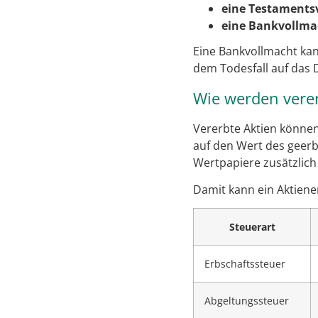
eine Testaments
eine Bankvollma
Eine Bankvollmacht kan
dem Todesfall auf das 
Wie werden verer
Vererbte Aktien können
auf den Wert des geerb
Wertpapiere zusätzlic
Damit kann ein Aktiene
Steuerart
Erbschaftssteuer
Abgeltungssteuer