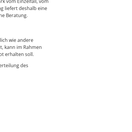
rk vom Einzelfall, vom
 liefert deshalb eine
che Beratung.
ich wie andere
zt, kann im Rahmen
 erhalten soll.
Verteilung des