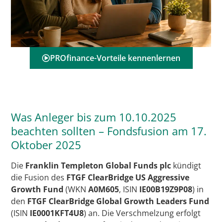
PROfinance-Vorteile kennenlernen
Was Anleger bis zum 10.10.2025
beachten sollten – Fondsfusion am 17.
Oktober 2025
Die
Franklin Templeton Global Funds plc
kündigt
die Fusion des
FTGF ClearBridge US Aggressive
Growth Fund
(WKN
A0M605
, ISIN
IE00B19Z9P08
) in
den
FTGF ClearBridge Global Growth Leaders Fund
(ISIN
IE0001KFT4U8
) an. Die Verschmelzung erfolgt