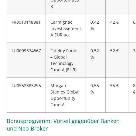
R
FR0010148981
Carmignac
0,42
42 €
6
Investissement
%
A EUR acc
LU0099574567
Fidelity Funds
0,52
52 €
7
– Global
%
Technology
Fund A (EUR)
LU0552385295
Morgan
0,55
55 €
8
Stanley Global
%
€
Opportunity
Fund A
Bonusprogramm: Vorteil gegenüber Banken
und Neo-Broker