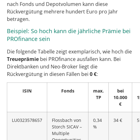
nach Fonds und Depotvolumen kann diese
Rückvergütung mehrere hundert Euro pro Jahr
betragen.
Beispiel: So hoch kann die jährliche Prämie bei
PROfinance sein
Die folgende Tabelle zeigt exemplarisch, wie hoch die
Treueprämie
bei PROfinance ausfallen kann. Bei
Direktbanken und Neo-Broker liegt die
Rückvergütung in diesen Fällen bei
0 €
:
ISIN
Fonds
max.
bei
TP
10.000
1
€
LU0323578657
Flossbach von
0,34
34 €
5
Storch SICAV –
%
Multiple
Opportunities