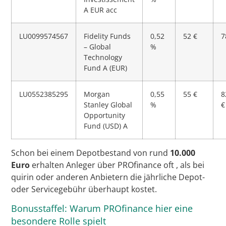
A EUR acc
LU0099574567
Fidelity Funds
0,52
52 €
7
– Global
%
Technology
Fund A (EUR)
LU0552385295
Morgan
0,55
55 €
8
Stanley Global
%
€
Opportunity
Fund (USD) A
Schon bei einem Depotbestand von rund
10.000
Euro
erhalten Anleger über PROfinance oft
, als bei
quirin oder anderen Anbietern die jährliche Depot-
oder Servicegebühr überhaupt kostet.
Bonusstaffel: Warum PROfinance hier eine
besondere Rolle spielt