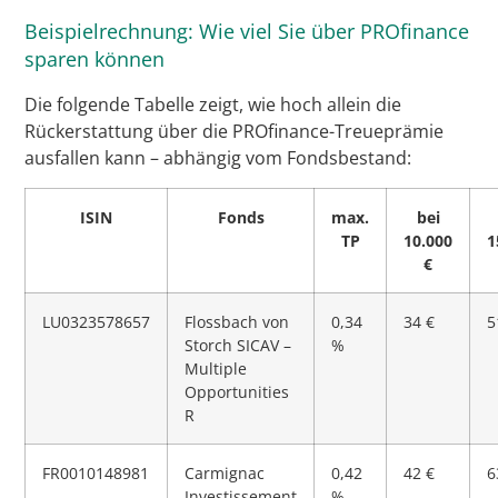
Beispielrechnung: Wie viel Sie über PROfinance
sparen können
Die folgende Tabelle zeigt, wie hoch allein die
Rückerstattung über die PROfinance-Treueprämie
ausfallen kann – abhängig vom Fondsbestand:
ISIN
Fonds
max.
bei
TP
10.000
1
€
LU0323578657
Flossbach von
0,34
34 €
5
Storch SICAV –
%
Multiple
Opportunities
R
FR0010148981
Carmignac
0,42
42 €
6
Investissement
%