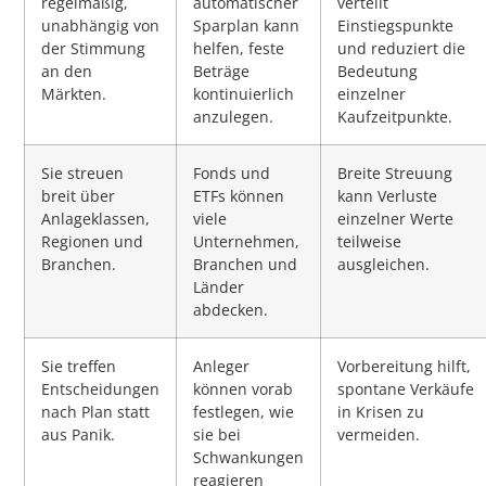
regelmäßig,
automatischer
verteilt
unabhängig von
Sparplan kann
Einstiegspunkte
der Stimmung
helfen, feste
und reduziert die
an den
Beträge
Bedeutung
Märkten.
kontinuierlich
einzelner
anzulegen.
Kaufzeitpunkte.
Sie streuen
Fonds und
Breite Streuung
breit über
ETFs können
kann Verluste
Anlageklassen,
viele
einzelner Werte
Regionen und
Unternehmen,
teilweise
Branchen.
Branchen und
ausgleichen.
Länder
abdecken.
Sie treffen
Anleger
Vorbereitung hilft,
Entscheidungen
können vorab
spontane Verkäufe
nach Plan statt
festlegen, wie
in Krisen zu
aus Panik.
sie bei
vermeiden.
Schwankungen
reagieren