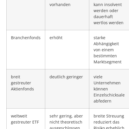
vorhanden
kann insolvent
werden oder
dauerhaft
wertlos werden
Branchenfonds
erhöht
starke
Abhängigkeit
von einem
bestimmten
Marktsegment
breit
deutlich geringer
viele
gestreuter
Unternehmen
Aktienfonds
können
Einzelschicksale
abfedern
weltweit
sehr gering, aber
breite Streuung
gestreuter ETF
nicht theoretisch
reduziert das
ausgeschlossen
Risiko erheblich