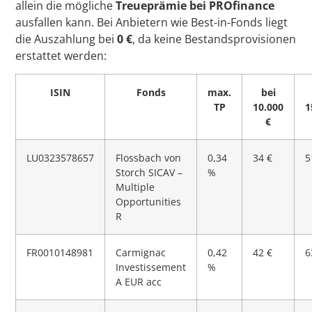
allein die mögliche
Treueprämie bei PROfinance
ausfallen kann. Bei Anbietern wie Best-in-Fonds liegt
die Auszahlung bei
0 €
, da keine Bestandsprovisionen
erstattet werden:
ISIN
Fonds
max.
bei
TP
10.000
1
€
LU0323578657
Flossbach von
0,34
34 €
5
Storch SICAV –
%
Multiple
Opportunities
R
FR0010148981
Carmignac
0,42
42 €
6
Investissement
%
A EUR acc