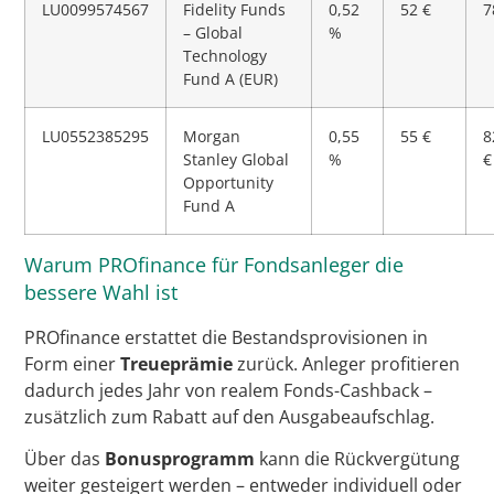
LU0099574567
Fidelity Funds
0,52
52 €
7
– Global
%
Technology
Fund A (EUR)
LU0552385295
Morgan
0,55
55 €
8
Stanley Global
%
€
Opportunity
Fund A
Warum PROfinance für Fondsanleger die
bessere Wahl ist
PROfinance erstattet die Bestandsprovisionen in
Form einer
Treueprämie
zurück. Anleger profitieren
dadurch jedes Jahr von realem Fonds-Cashback –
zusätzlich zum Rabatt auf den Ausgabeaufschlag.
Über das
Bonusprogramm
kann die Rückvergütung
weiter gesteigert werden – entweder individuell oder