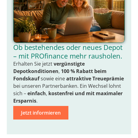
Ob bestehendes oder neues Depot
– mit PROfinance mehr rausholen.
Erhalten Sie jetzt
vergünstigte
Depotkonditionen
,
100 % Rabatt beim
Fondskauf
sowie eine
attraktive Treueprämie
bei unseren Partnerbanken. Ein Wechsel lohnt
sich –
einfach
,
kostenfrei
und mit
maximaler
Ersparnis
.
Jetzt informieren