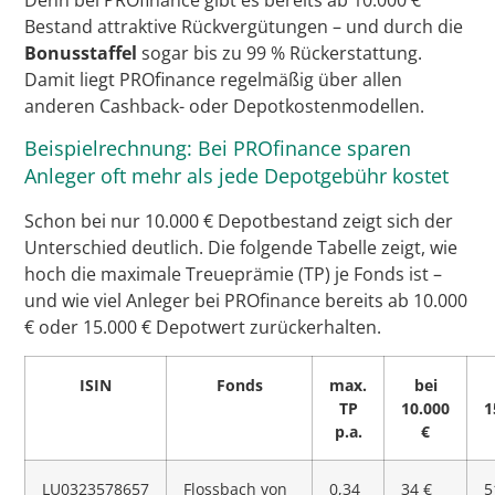
Bestand attraktive Rückvergütungen – und durch die
Bonusstaffel
sogar bis zu 99 % Rückerstattung.
Damit liegt PROfinance regelmäßig über allen
anderen Cashback- oder Depotkostenmodellen.
Beispielrechnung: Bei PROfinance sparen
Anleger oft mehr als jede Depotgebühr kostet
Schon bei nur 10.000 € Depotbestand zeigt sich der
Unterschied deutlich. Die folgende Tabelle zeigt, wie
hoch die maximale Treueprämie (TP) je Fonds ist –
und wie viel Anleger bei PROfinance bereits ab 10.000
€ oder 15.000 € Depotwert zurückerhalten.
ISIN
Fonds
max.
bei
TP
10.000
1
p.a.
€
LU0323578657
Flossbach von
0,34
34 €
5