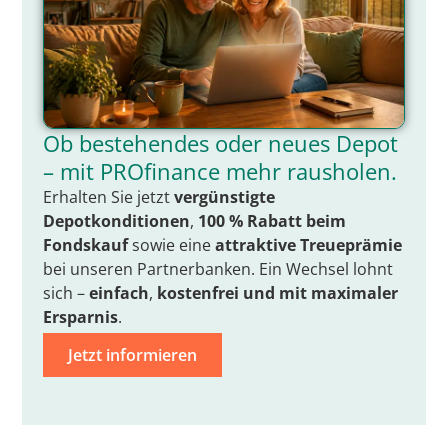
Ob bestehendes oder neues Depot
– mit PROfinance mehr rausholen.
Erhalten Sie jetzt
vergünstigte
Depotkonditionen
,
100 % Rabatt beim
Fondskauf
sowie eine
attraktive Treueprämie
bei unseren Partnerbanken. Ein Wechsel lohnt
sich –
einfach
,
kostenfrei
und mit
maximaler
Ersparnis
.
Jetzt informieren