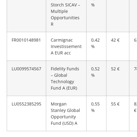
Storch SICAV –
%
Multiple
Opportunities
R
FR0010148981
Carmignac
0,42
42 €
6
Investissement
%
A EUR acc
LU0099574567
Fidelity Funds
0,52
52 €
7
– Global
%
Technology
Fund A (EUR)
LU0552385295
Morgan
0,55
55 €
8
Stanley Global
%
€
Opportunity
Fund (USD) A