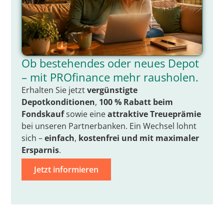
Ob bestehendes oder neues Depot
– mit PROfinance mehr rausholen.
Erhalten Sie jetzt
vergünstigte
Depotkonditionen
,
100 % Rabatt beim
Fondskauf
sowie eine
attraktive Treueprämie
bei unseren Partnerbanken. Ein Wechsel lohnt
sich –
einfach
,
kostenfrei
und mit
maximaler
Ersparnis
.
Jetzt informieren