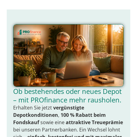
Ob bestehendes oder neues Depot
– mit PROfinance mehr rausholen.
Erhalten Sie jetzt
vergünstigte
Depotkonditionen
,
100 % Rabatt beim
Fondskauf
sowie eine
attraktive Treueprämie
bei unseren Partnerbanken. Ein Wechsel lohnt
sich –
einfach
,
kostenfrei
und mit
maximaler