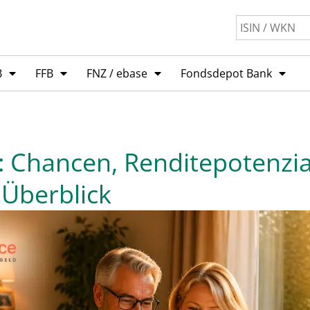
B
FFB
FNZ / ebase
Fondsdepot Bank
5: Chancen, Renditepotenzi
 Überblick