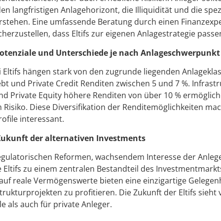
den langfristigen Anlagehorizont, die Illiquidität und die spe
erstehen. Eine umfassende Beratung durch einen Finanzexpe
erzustellen, dass Eltifs zur eigenen Anlagestrategie passe
Potenziale und Unterschiede je nach Anlageschwerpunkt
 Eltifs hängen stark von den zugrunde liegenden Anlagekla
ebt und Private Credit Renditen zwischen 5 und 7 %. Infras
nd Private Equity höhere Renditen von über 10 % ermögliche
isiko. Diese Diversifikation der Renditemöglichkeiten macht
file interessant.
 Zukunft der alternativen Investments
egulatorischen Reformen, wachsendem Interesse der Anleg
Eltifs zu einem zentralen Bestandteil des Investmentmarkts
auf reale Vermögenswerte bieten eine einzigartige Gelegenhe
ukturprojekten zu profitieren. Die Zukunft der Eltifs sieht
le als auch für private Anleger.