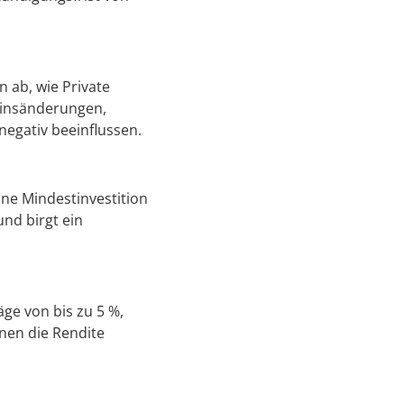
 ab, wie Private
Zinsänderungen,
egativ beeinflussen.
ine Mindestinvestition
und birgt ein
ge von bis zu 5 %,
nen die Rendite