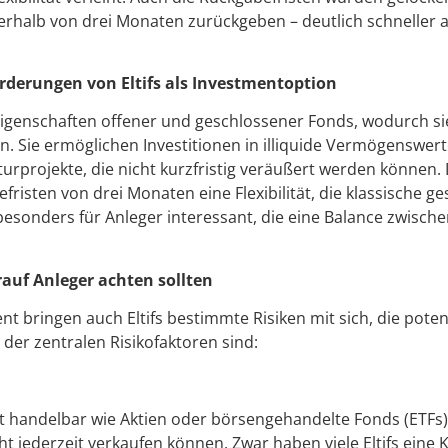
nerhalb von drei Monaten zurückgeben – deutlich schneller a
rderungen von Eltifs als Investmentoption
Eigenschaften offener und geschlossener Fonds, wodurch sie 
en. Sie ermöglichen Investitionen in illiquide Vermögenswe
turprojekte, die nicht kurzfristig veräußert werden können.
risten von drei Monaten eine Flexibilität, die klassische g
 besonders für Anleger interessant, die eine Balance zwisch
rauf Anleger achten sollten
t bringen auch Eltifs bestimmte Risiken mit sich, die poten
 der zentralen Risikofaktoren sind:
icht handelbar wie Aktien oder börsengehandelte Fonds (ETFs
cht jederzeit verkaufen können. Zwar haben viele Eltifs eine