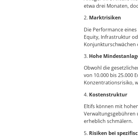
etwa drei Monaten, doc
2.
Marktrisiken
Die Performance eines 
Equity, Infrastruktur 
Konjunkturschwächen od
3.
Hohe Mindestanla
Obwohl die gesetzlichen
von 10.000 bis 25.000 E
Konzentrationsrisiko, w
4.
Kostenstruktur
Eltifs können mit hoh
Verwaltungsgebühren u
erheblich schmälern.
5.
Risiken bei spezifi