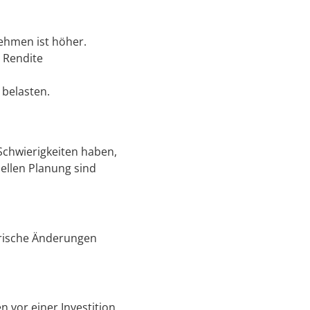
nehmen ist höher.
 Rendite
 belasten.
e Schwierigkeiten haben,
iellen Planung sind
torische Änderungen
n vor einer Investition