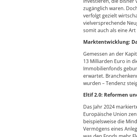
investieren, die bishe
zugänglich waren. Doch
verfolgt gezielt wirtsch
vielversprechende Neu
somit auch als eine Art
Marktentwicklung: Das
Gemessen an der Kapita
13 Milliarden Euro in d
Immobilienfonds gebund
erwartet. Branchenkenne
wurden – Tendenz steig
Eltif 2.0: Reformen u
Das Jahr 2024 markiert
Europäische Union zent
beispielsweise die Min
Vermögens eines Anlege
was den Fonds mehr Flex