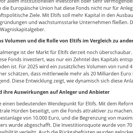
r vor allem institutionellen Investoren oder sehr vermögend
 die Europäische Union hat diese Fonds nicht nur für Anleg
aftspolitische Ziele. Mit Eltifs soll mehr Kapital in den Ausba
gründungen und wachstumsstarke Unternehmen fließen. Di
 Wagniskapitalgeber.
 Volumen und die Rolle von Eltifs im Vergleich zu ande
lmenge ist der Markt für Eltifs derzeit noch überschaubar
iese Fonds investiert, was nur ein Zehntel des Kapitals entsp
en ist. Für 2025 wird ein zusätzliches Volumen von rund 4 
r schätzen, dass mittlerweile mehr als 20 Milliarden Euro in
end. Diese Entwicklung zeigt, wie dynamisch sich diese Anla
nd ihre Auswirkungen auf Anleger und Anbieter
e einen bedeutenden Wendepunkt für Eltifs. Mit dem Reformpa
rale Hürden beseitigt, um die Fonds attraktiver zu machen. 
destanlage von 10.000 Euro, und die Begrenzung von maxima
rs wurde abgeschafft. Die Investitionsquote wurde von 70 
ibilität verleiht. Auch die Rückgabefristen wurden gelocke