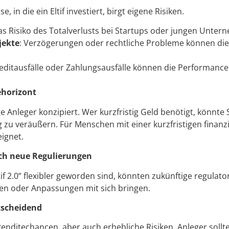
e, in die ein Eltif investiert, birgt eigene Risiken.
as Risiko des Totalverlusts bei Startups oder jungen Unter
jekte
: Verzögerungen oder rechtliche Probleme können die
reditausfälle oder Zahlungsausfälle können die Performance
ehorizont
tige Anleger konzipiert. Wer kurzfristig Geld benötigt, könnt
ig zu veräußern. Für Menschen mit einer kurzfristigen finanz
eignet.
ch neue Regulierungen
tif 2.0“ flexibler geworden sind, könnten zukünftige regula
n oder Anpassungen mit sich bringen.
tscheidend
 Renditechancen, aber auch erhebliche Risiken. Anleger sollte