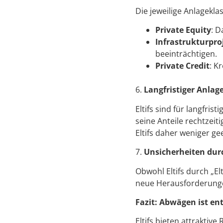
Die jeweilige Anlageklass
Private Equity
: D
Infrastrukturpro
beeinträchtigen.
Private Credit
: K
6.
Langfristiger Anlag
Eltifs sind für langfris
seine Anteile rechtzeit
Eltifs daher weniger ge
7.
Unsicherheiten dur
Obwohl Eltifs durch „El
neue Herausforderunge
Fazit: Abwägen ist en
Eltifs bieten attraktive