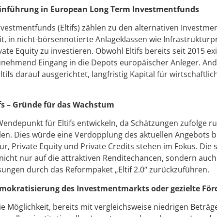
e Einführung in European Long Term Investmentfunds
estmentfunds (Eltifs) zählen zu den alternativen Investme
t, in nicht-börsennotierte Anlageklassen wie Infrastrukturp
e Equity zu investieren. Obwohl Eltifs bereits seit 2015 exis
zunehmend Eingang in die Depots europäischer Anleger. Ande
ifs darauf ausgerichtet, langfristig Kapital für wirtschaftlic
tifs – Gründe für das Wachstum
endepunkt für Eltifs entwickeln, da Schätzungen zufolge r
en. Dies würde eine Verdopplung des aktuellen Angebots 
r, Private Equity und Private Credits stehen im Fokus. Die 
 nicht nur auf die attraktiven Renditechancen, sondern auch
ungen durch das Reformpaket „Eltif 2.0“ zurückzuführen.
Demokratisierung des Investmentmarkts oder gezielte Fö
die Möglichkeit, bereits mit vergleichsweise niedrigen Beträ