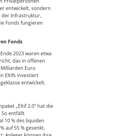
en Privatpersonen
er entwickelt, sondern
u der Infrastruktur,
e Fonds fungieren
ren Fonds
. Ende 2023 waren etwa
richt, das in offenen
Milliarden Euro
 Eltifs investiert
geklasse entwickelt.
ket „Eltif 2.0“ hat die
So entfällt
l 10 % des liquiden
% auf 55 % gesenkt,
rt: Anleger können ihre