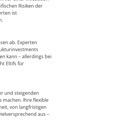
zifischen Risiken der
rten ist
n.
ssen ab. Experten
trukturinvestments
n kann – allerdings bei
 Eltifs für
er und steigenden
 machen. Ihre flexible
it, von langfristigen
 vielversprechend aus –