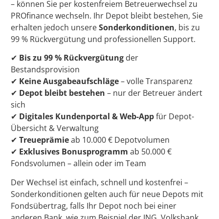
– können Sie per kostenfreiem Betreuerwechsel zu
PROfinance wechseln. Ihr Depot bleibt bestehen, Sie
erhalten jedoch unsere
Sonderkonditionen
, bis zu
99 % Rückvergütung und professionellen Support.
✔
Bis zu 99 % Rückvergütung
der
Bestandsprovision
✔
Keine Ausgabeaufschläge
– volle Transparenz
✔
Depot bleibt bestehen
– nur der Betreuer ändert
sich
✔
Digitales Kundenportal & Web-App
für Depot-
Übersicht & Verwaltung
✔
Treueprämie
ab 10.000 € Depotvolumen
✔
Exklusives Bonusprogramm
ab 50.000 €
Fondsvolumen – allein oder im Team
Der Wechsel ist einfach, schnell und kostenfrei –
Sonderkonditionen gelten auch für neue Depots mit
Fondsübertrag, falls Ihr Depot noch bei einer
anderen Bank, wie zum Beispiel der ING, Volksbank,