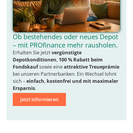
Ob bestehendes oder neues Depot
– mit PROfinance mehr rausholen.
Erhalten Sie jetzt
vergünstigte
Depotkonditionen
,
100 % Rabatt beim
Fondskauf
sowie eine
attraktive Treueprämie
bei unseren Partnerbanken. Ein Wechsel lohnt
sich –
einfach
,
kostenfrei
und mit
maximaler
Ersparnis
.
Jetzt informieren