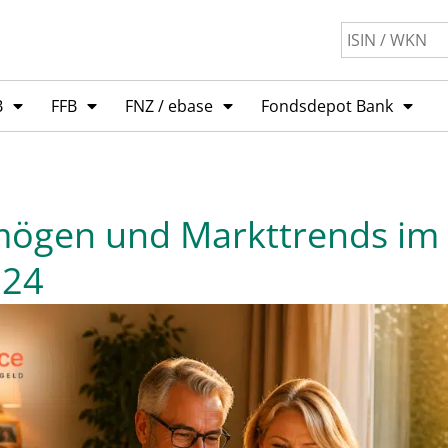
B
FFB
FNZ / ebase
Fondsdepot Bank
ögen und Markttrends im 
024