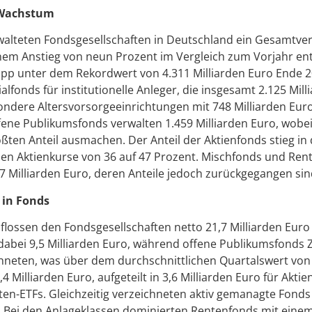
Wachstum
walteten Fondsgesellschaften in Deutschland ein Gesamtv
inem Anstieg von neun Prozent im Vergleich zum Vorjahr ent
pp unter dem Rekordwert von 4.311 Milliarden Euro Ende 20
ialfonds für institutionelle Anleger, die insgesamt 2.125 Mil
ndere Altersvorsorgeeinrichtungen mit 748 Milliarden Eur
ffene Publikumsfonds verwalten 1.459 Milliarden Euro, wobe
ßten Anteil ausmachen. Der Anteil der Aktienfonds stieg in 
en Aktienkurse von 36 auf 47 Prozent. Mischfonds und Ren
17 Milliarden Euro, deren Anteile jedoch zurückgegangen sin
 in Fonds
flossen den Fondsgesellschaften netto 21,7 Milliarden Euro
 dabei 9,5 Milliarden Euro, während offene Publikumsfonds Z
chneten, was über dem durchschnittlichen Quartalswert von 
4 Milliarden Euro, aufgeteilt in 3,6 Milliarden Euro für Akti
nten-ETFs. Gleichzeitig verzeichneten aktiv gemanagte Fonds
o. Bei den Anlageklassen dominierten Rentenfonds mit eine