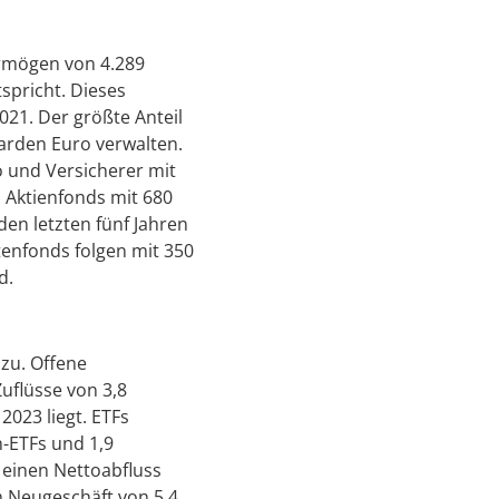
ermögen von 4.289
spricht. Dieses
21. Der größte Anteil
liarden Euro verwalten.
o und Versicherer mit
i Aktienfonds mit 680
den letzten fünf Jahren
tenfonds folgen mit 350
d.
 zu. Offene
uflüsse von 3,8
2023 liegt. ETFs
en-ETFs und 1,9
 einen Nettoabfluss
m Neugeschäft von 5,4