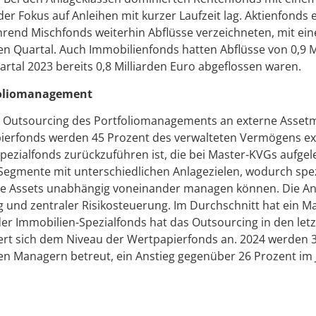
der Fokus auf Anleihen mit kurzer Laufzeit lag. Aktienfonds 
ährend Mischfonds weiterhin Abflüsse verzeichneten, mit ei
en Quartal. Auch Immobilienfonds hatten Abflüsse von 0,9 M
rtal 2023 bereits 0,8 Milliarden Euro abgeflossen waren.
foliomanagement
as Outsourcing des Portfoliomanagements an externe Assetm
ierfonds werden 45 Prozent des verwalteten Vermögens e
 Spezialfonds zurückzuführen ist, die bei Master-KVGs aufgel
egmente mit unterschiedlichen Anlagezielen, wodurch spezi
e Assets unabhängig voneinander managen können. Die Anl
g und zentraler Risikosteuerung. Im Durchschnitt hat ein M
er Immobilien-Spezialfonds hat das Outsourcing in den letz
 sich dem Niveau der Wertpapierfonds an. 2024 werden 3
n Managern betreut, ein Anstieg gegenüber 26 Prozent im 