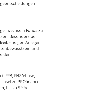
lageentscheidungen
leger wechseln Fonds zu
etzen. Besonders bei
keit
– neigen Anleger
ostenbewusstsein und
meiden.
ct, FFB, FNZ/ebase,
echsel zu PROfinance
en
, bis zu 99 %