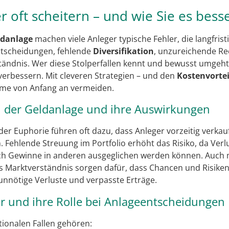
 oft scheitern – und wie Sie es bes
ldanlage
machen viele Anleger typische Fehler, die langfrist
tscheidungen, fehlende
Diversifikation
, unzureichende Re
ndnis. Wer diese Stolperfallen kennt und bewusst umgeht,
verbessern. Mit cleveren Strategien – und den
Kostenvorte
leme von Anfang an vermeiden.
i der Geldanlage und ihre Auswirkungen
er Euphorie führen oft dazu, dass Anleger vorzeitig verkau
 Fehlende Streuung im Portfolio erhöht das Risiko, da Verlu
rch Gewinne in anderen ausgeglichen werden können. Auc
es Marktverständnis sorgen dafür, dass Chancen und Risiken
unnötige Verluste und verpasste Erträge.
r und ihre Rolle bei Anlageentscheidungen
ionalen Fallen gehören: