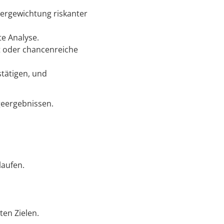
bergewichtung riskanter
te Analyse.
ft oder chancenreiche
stätigen, und
geergebnissen.
laufen.
en Zielen.