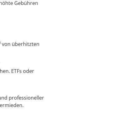
erhöhte Gebühren
 von überhitzten
?
hen. ETFs oder
nd professioneller
vermieden.