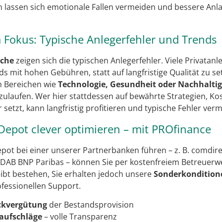
n lassen sich emotionale Fallen vermeiden und bessere An
Fokus: Typische Anlegerfehler und Trends
che
zeigen sich die typischen Anlegerfehler. Viele Privatan
s mit hohen Gebühren, statt auf langfristige Qualität zu s
n Bereichen wie
Technologie, Gesundheit oder Nachhaltig
zulaufen. Wer hier stattdessen auf bewährte Strategien, K
setzt, kann langfristig profitieren und typische Fehler ver
Depot clever optimieren – mit PROfinance
pot bei einer unserer Partnerbanken führen – z. B. comdire
DAB BNP Paribas – können Sie per kostenfreiem Betreuerw
eibt bestehen, Sie erhalten jedoch unsere
Sonderkondition
fessionellen Support.
ückvergütung
der Bestandsprovision
aufschläge
– volle Transparenz