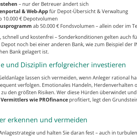
estehen
– nur der Betreuer ändert sich
denportal & Web-App
für Depot-Übersicht & Verwaltung
b 10.000 € Depotvolumen
onusprogramm
ab 50.000 € Fondsvolumen – allein oder im 
h, schnell und kostenfrei – Sonderkonditionen gelten auch f
r Depot noch bei einer anderen Bank, wie zum Beispiel der 
en Bank gelagert ist.
gie und Disziplin erfolgreicher investieren
 Geldanlage lassen sich vermeiden, wenn Anleger rational ha
sequent verfolgen. Emotionales Handeln, Herdenverhalten 
n zu den größten Risiken. Wer diese Hürden überwindet und
 Vermittlers wie PROfinance
profitiert, legt den Grundstei
ler erkennen und vermeiden
e Anlagestrategie und halten Sie daran fest – auch in turbule