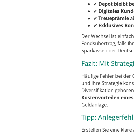
✔
Depot bleibt b
✔
Digitales Kun
✔
Treueprämie
a
✔
Exklusives B
Der Wechsel ist einfac
Fondsübertrag, falls Ih
Sparkasse oder Deutsch
Fazit: Mit Strate
Häufige Fehler bei der
und ihre Strategie kon
Diversifikation gehöre
Kostenvorteilen eines
Geldanlage.
Tipp: Anlegerfeh
Erstellen Sie eine klar