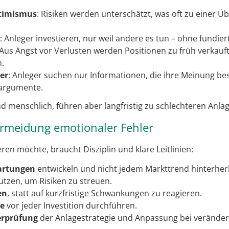
timismus
: Risiken werden unterschätzt, was oft zu einer Ü
: Anleger investieren, nur weil andere es tun – ohne fundier
 Aus Angst vor Verlusten werden Positionen zu früh verkau
.
er
: Anleger suchen nur Informationen, die ihre Meinung be
argumente.
 menschlich, führen aber langfristig zu schlechteren Anla
ermeidung emotionaler Fehler
eren möchte, braucht Disziplin und klare Leitlinien:
wartungen
entwickeln und nicht jedem Markttrend hinterher
tzen, um Risiken zu streuen.
en
, statt auf kurzfristige Schwankungen zu reagieren.
se
vor jeder Investition durchführen.
erprüfung
der Anlagestrategie und Anpassung bei verändert