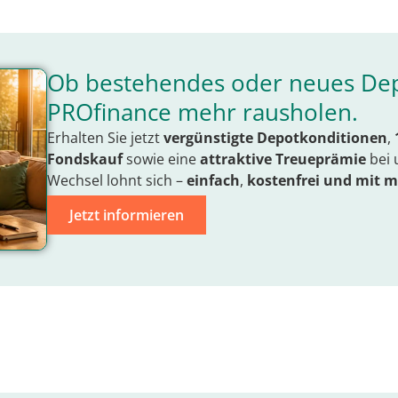
Ob bestehendes oder neues Dep
PROfinance mehr rausholen.
Erhalten Sie jetzt
vergünstigte Depotkonditionen
,
Fondskauf
sowie eine
attraktive Treueprämie
bei 
Wechsel lohnt sich –
einfach
,
kostenfrei
und mit
m
Jetzt informieren