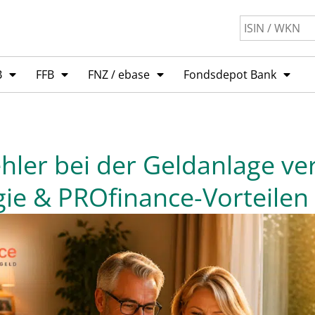
B
FFB
FNZ / ebase
Fondsdepot Bank
hler bei der Geldanlage v
gie & PROfinance-Vorteilen