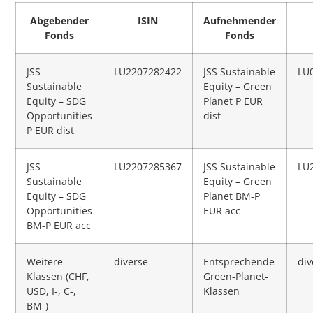
Abgebender
ISIN
Aufnehmender
Fonds
Fonds
JSS
LU2207282422
JSS Sustainable
LU
Sustainable
Equity – Green
Equity – SDG
Planet P EUR
Opportunities
dist
P EUR dist
JSS
LU2207285367
JSS Sustainable
LU
Sustainable
Equity – Green
Equity – SDG
Planet BM-P
Opportunities
EUR acc
BM-P EUR acc
Weitere
diverse
Entsprechende
div
Klassen (CHF,
Green-Planet-
USD, I-, C-,
Klassen
BM-)