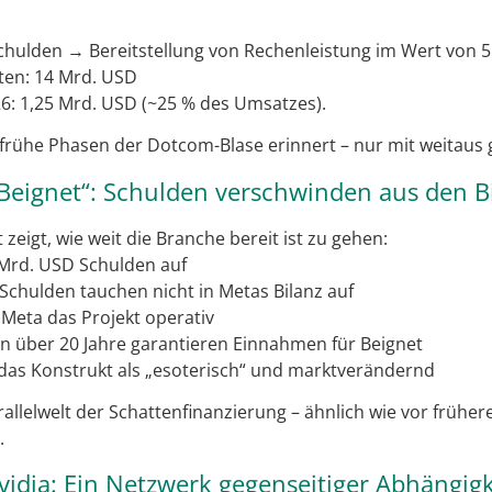
chulden → Bereitstellung von Rechenleistung im Wert von 
ten: 14 Mrd. USD
26: 1,25 Mrd. USD (~25 % des Umsatzes).
an frühe Phasen der Dotcom-Blase erinnert – nur mit weita
Beignet“: Schulden verschwinden aus den B
zeigt, wie weit die Branche bereit ist zu gehen:
7 Mrd. USD Schulden auf
 Schulden tauchen nicht in Metas Bilanz auf
 Meta das Projekt operativ
en über 20 Jahre garantieren Einnahmen für Beignet
das Konstrukt als „esoterisch“ und marktverändernd
allelwelt der Schattenfinanzierung – ähnlich wie vor früher
.
Nvidia: Ein Netzwerk gegenseitiger Abhängig