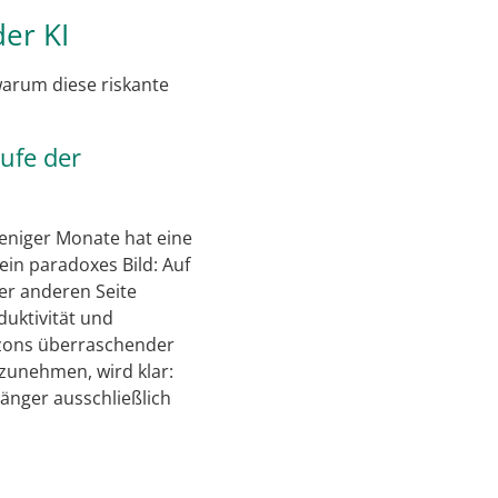
er KI
arum diese riskante
tufe der
weniger Monate hat eine
 ein paradoxes Bild: Auf
er anderen Seite
duktivität und
mazons überraschender
zunehmen, wird klar:
länger ausschließlich