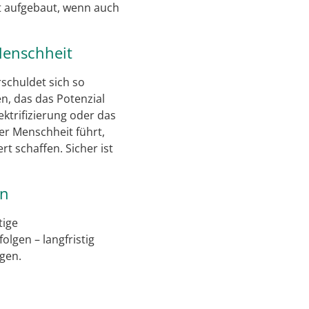
it aufgebaut, wenn auch
 Menschheit
rschuldet sich so
n, das das Potenzial
ektrifizierung oder das
der Menschheit führt,
t schaffen. Sicher ist
en
tige
lgen – langfristig
egen.