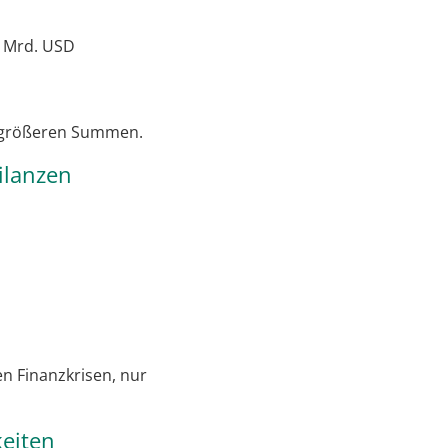
5 Mrd. USD
us größeren Summen.
ilanzen
en Finanzkrisen, nur
keiten