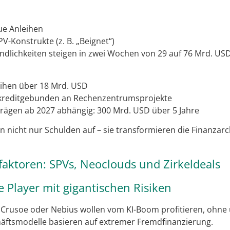
ue Anleihen
V-Konstrukte (z. B. „Beignet“)
indlichkeiten steigen in zwei Wochen von 29 auf 76 Mrd. US
eihen über 18 Mrd. USD
 kreditgebunden an Rechenzentrumsprojekte
trägen ab 2027 abhängig: 300 Mrd. USD über 5 Jahre
nicht nur Schulden auf – sie transformieren die Finanzarc
faktoren: SPVs, Neoclouds und Zirkeldeals
e Player mit gigantischen Risiken
Crusoe oder Nebius wollen vom KI-Boom profitieren, ohne 
häftsmodelle basieren auf extremer Fremdfinanzierung.