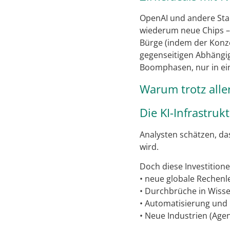
OpenAI und andere Star
wiederum neue Chips – be
Bürge (indem der Konze
gegenseitigen Abhängigk
Boomphasen, nur in ei
Warum trotz alle
Die KI-Infrastru
Analysten schätzen, das
wird.
Doch diese Investition
• neue globale Rechenl
• Durchbrüche in Wisse
• Automatisierung und 
• Neue Industrien (Ag