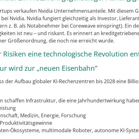
tups verkaufen Nvidia Unternehmensanteile. Mit diesem Ge
i Nvidia. Nvidia fungiert gleichzeitig als Investor, Lieferant
rn z. B. als Notabnehmer bei Coreweave einspringt). Ein de
eiten ist neu – und riskant. Es erinnert an kreditgetrieben
ner Größenordnung, die noch nie erreicht wurde.
r Risiken eine technologische Revolution en
ktur wird zur „neuen Eisenbahn“
s der Aufbau globaler KI-Rechenzentren bis 2028 eine Billio
en schaffen Infrastruktur, die eine Jahrhundertwirkung habe
eistung
nschaft, Medizin, Energie, Forschung
Produktivitätsgewinne
enten-Ökosysteme, multimodale Roboter, autonome KI-Syst