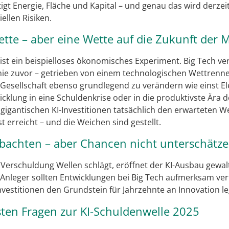
tigt Energie, Fläche und Kapital – und genau das wird derze
ellen Risiken.
Wette – aber eine Wette auf die Zukunft der
 ist ein beispielloses ökonomisches Experiment. Big Tech ve
e nie zuvor – getrieben von einem technologischen Wettrenne
 Gesellschaft ebenso grundlegend zu verändern wie einst El
icklung in eine Schuldenkrise oder in die produktivste Ära 
gigantischen KI-Investitionen tatsächlich den erwarteten Wer
 erreicht – und die Weichen sind gestellt.
obachten – aber Chancen nicht unterschätz
 Verschuldung Wellen schlägt, eröffnet der KI-Ausbau gewal
nleger sollten Entwicklungen bei Big Tech aufmerksam verfo
nvestitionen den Grundstein für Jahrzehnte an Innovation l
sten Fragen zur KI-Schuldenwelle 2025