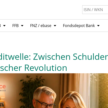
B
FFB
FNZ / ebase
Fondsdepot Bank
ditwelle: Zwischen Schulde
scher Revolution