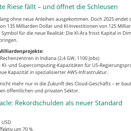
e Riese fällt – und öffnet die Schleusen
 lang ohne neue Anleihen ausgekommen. Doch 2025 endet d
 135 Milliarden Dollar und KI-Investitionen von 125 Millia
 Symbol für die neue Realität: Die KI-Ära frisst Kapital in Di
bringen.
lliardenprojekte:
 Rechenzentren in Indiana (2,4 GW, 1100 Jobs)
ür KI- und Supercomputing-Kapazitäten für US-Regierungspr
eue Kapazität in spezialisierter AWS-Infrastruktur.
nicht mehr nur in die Zukunft des Cloud-Geschäfts – er baut
n öffentlichen und privaten Sektor.
acle: Rekordschulden als neuer Standard
. USD
ffektiv um 70 %