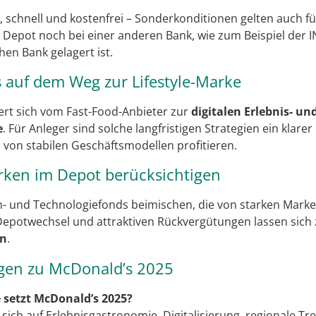
h, schnell und kostenfrei – Sonderkonditionen gelten auch f
r Depot noch bei einer anderen Bank, wie zum Beispiel der 
en Bank gelagert ist.
s auf dem Weg zur Lifestyle-Marke
rt sich vom Fast-Food-Anbieter zur
digitalen Erlebnis- un
e
. Für Anleger sind solche langfristigen Strategien ein klarer
 von stabilen Geschäftsmodellen profitieren.
rken im Depot berücksichtigen
m- und Technologiefonds beimischen, die von starken Mark
 Depotwechsel und attraktiven Rückvergütungen lassen sich 
rn
.
agen zu McDonald’s 2025
setzt McDonald’s 2025?
sich auf Erlebnisgastronomie, Digitalisierung, regionale T