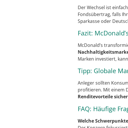
Der Wechsel ist einfac
Fondsübertrag, falls Ih
Sparkasse oder Deutsch
Fazit: McDonald’
McDonald’s transformie
Nachhaltigkeitsmark
Marken investiert, kann
Tipp: Globale Ma
Anleger sollten Konsu
profitieren. Mit einem
Renditevorteile siche
FAQ: Häufige Fr
Welche Schwerpunkte 
Der Konzern fokussiert 