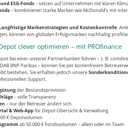
- und ESG-Fonds
– setzen auf Unternehmen mit klaren Klima
onds
– kombinieren starke Marken wie McDonald’s mit inter
Langfristige Markenstrategien und Kostenkontrolle
. Anl
igen, können von globalen Erfolgsmarken nachhaltig profitie
Depot clever optimieren – mit PROfinance
pot bei einer unserer Partnerbanken führen – z. B. comdire
DAB BNP Paribas – können Sie per kostenfreiem Betreuerw
eibt bestehen, Sie erhalten jedoch unsere
Sonderkondition
fessionellen Support.
rgütung
der Bestandsprovision
chläge
– volle Transparenz
hen
– nur der Betreuer ändert sich
rtal & Web-App
für Depot-Übersicht & Verwaltung
000 € Depotvolumen
rogramm
ab 50.000 € Fondsvolumen – allein oder im Team