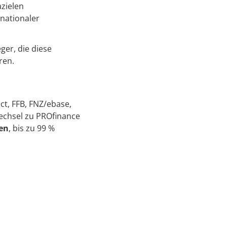
zielen
nationaler
eger, die diese
ren.
ct, FFB, FNZ/ebase,
echsel zu PROfinance
en
, bis zu 99 %