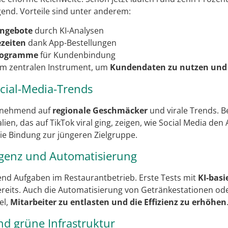
gend. Vorteile sind unter anderem:
Angebote
durch KI-Analysen
zeiten
dank App-Bestellungen
programme
für Kundenbindung
em zentralen Instrument, um
Kundendaten zu nutzen und 
ocial-Media-Trends
zunehmend auf
regionale Geschmäcker
und virale Trends. B
alien, das auf TikTok viral ging, zeigen, wie Social Media de
die Bindung zur jüngeren Zielgruppe.
ligenz und Automatisierung
d Aufgaben im Restaurantbetrieb. Erste Tests mit
KI-basi
ereits. Auch die Automatisierung von Getränkestationen o
el,
Mitarbeiter zu entlasten und die Effizienz zu erhöhen
nd grüne Infrastruktur