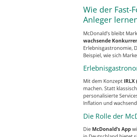
Wie der Fast-F
Anleger lerne
McDonald’s bleibt Mark
wachsende Konkurren
Erlebnisgastronomie, D
Beispiel, wie sich Mar
Erlebnisgastrono
Mit dem Konzept
IRLX 
machen. Statt klassisc
personalisierte Servic
Inflation und wachsen
Die Rolle der Mc
Die
McDonald’s App
wi
in Deutschland bietet 