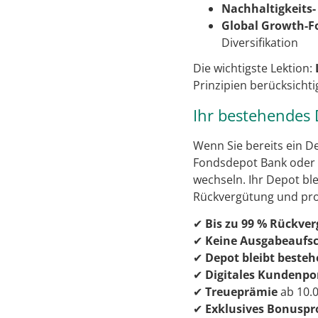
Nachhaltigkeits
Global Growth-F
Diversifikation
Die wichtigste Lektion:
Prinzipien berücksicht
Ihr bestehendes 
Wenn Sie bereits ein De
Fondsdepot Bank oder 
wechseln. Ihr Depot bl
Rückvergütung und pro
✔
Bis zu 99 % Rückve
✔
Keine Ausgabeaufs
✔
Depot bleibt beste
✔
Digitales Kundenpo
✔
Treueprämie
ab 10.
✔
Exklusives Bonusp