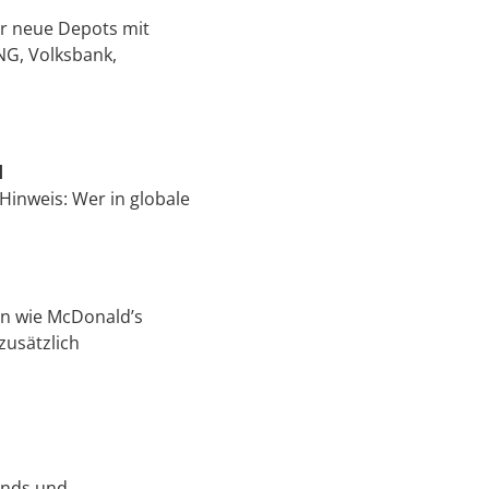
ür neue Depots mit
ING, Volksbank,
d
 Hinweis: Wer in globale
en wie McDonald’s
zusätzlich
rends und