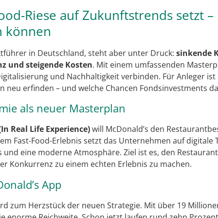
ood-Riese auf Zukunftstrends setzt –
n können
tführer in Deutschland, steht aber unter Druck:
sinkende 
z und steigende Kosten
. Mit einem umfassenden Masterpl
igitalisierung und Nachhaltigkeit verbinden. Für Anleger is
ken neu erfinden – und welche Chancen Fondsinvestments da
mie als neuer Masterplan
(In Real Life Experience)
will McDonald’s den Restaurantbes
hem Fast-Food-Erlebnis setzt das Unternehmen auf digitale 
es und eine moderne Atmosphäre. Ziel ist es, den Restauran
der Konkurrenz zu einem echten Erlebnis zu machen.
Donald’s App
rd zum Herzstück der neuen Strategie. Mit über 19 Millione
sie enorme Reichweite. Schon jetzt laufen rund zehn Prozen