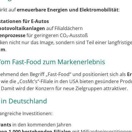
ärkt auf
erneuerbare Energien und Elektromobilität
:
tationen für E-Autos
hotovoltaikanlagen
auf Filialdächern
enprozesse
für geringeren CO₂-Ausstoß
 nicht nur das Image, sondern sind Teil einer langfristige
um
.
om Fast-Food zum Markenerlebnis
hmend den Begriff „Fast-Food“ und positioniert sich als
Er
wie die „CosMc’s“-Filiale in den USA bieten gesündere Prod
amit wird der Konzern für neue Zielgruppen attraktiver.
 in Deutschland
ngreiche Investitionen:
rants
in den kommenden Jahren
on 1.000 bestehenden Filialen
mit Milliardeninvestitionen