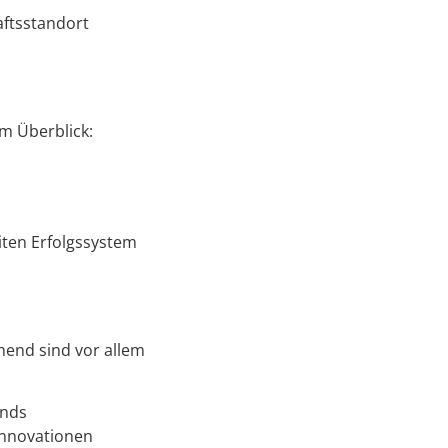
aftsstandort
im Überblick:
iten Erfolgssystem
nend sind vor allem
ends
Innovationen