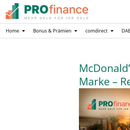
Home
Bonus & Prämien
comdirect
DA
McDonald’s
Marke – R