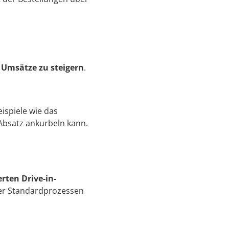
Umsätze zu steigern
.
eispiele wie das
n Absatz ankurbeln kann.
erten Drive-in-
der Standardprozessen
.