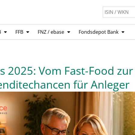
B
FFB
FNZ / ebase
Fondsdepot Bank
 2025: Vom Fast-Food zur L
enditechancen für Anleger