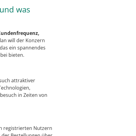
 und was
Kundenfrequenz,
an will der Konzern
t das ein spannendes
bei bieten.
uch attraktiver
Technologien,
tbesuch in Zeiten von
n registrierten Nutzern
t der Bestellungen über