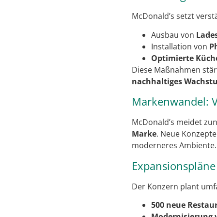
McDonald’s setzt verst
Ausbau von
Lades
Installation von
P
Optimierte Küch
Diese Maßnahmen stärken
nachhaltiges Wachst
Markenwandel: V
McDonald’s meidet zune
Marke
. Neue Konzepte 
moderneres Ambiente. D
Expansionspläne
Der Konzern plant umfa
500 neue Restau
Modernisierung v