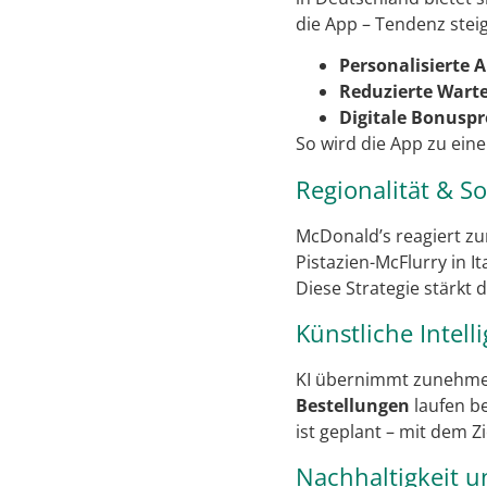
die App – Tendenz stei
Personalisierte 
Reduzierte Warte
Digitale Bonus
So wird die App zu ein
Regionalität & S
McDonald’s reagiert 
Pistazien-McFlurry in It
Diese Strategie stärkt 
Künstliche Intel
KI übernimmt zunehmen
Bestellungen
laufen b
ist geplant – mit dem Zi
Nachhaltigkeit u