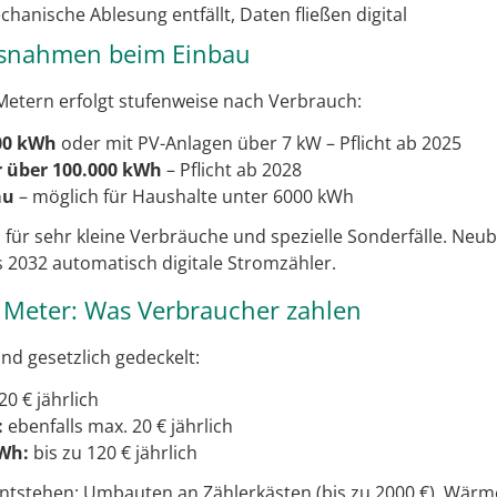
hanische Ablesung entfällt, Daten fließen digital
usnahmen beim Einbau
etern erfolgt stufenweise nach Verbrauch:
00 kWh
oder mit PV-Anlagen über 7 kW – Pflicht ab 2025
 über 100.000 kWh
– Pflicht ab 2028
au
– möglich für Haushalte unter 6000 kWh
 für sehr kleine Verbräuche und spezielle Sonderfälle. Neu
s 2032 automatisch digitale Stromzähler.
 Meter: Was Verbraucher zahlen
ind gesetzlich gedeckelt:
0 € jährlich
:
ebenfalls max. 20 € jährlich
kWh:
bis zu 120 € jährlich
ntstehen: Umbauten an Zählerkästen (bis zu 2000 €), Wä