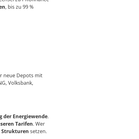
en
, bis zu 99 %
ür neue Depots mit
ING, Volksbank,
ng der Energiewende
.
seren Tarifen
. Wer
 Strukturen
setzen.