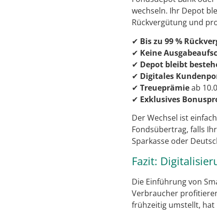
wechseln. Ihr Depot bl
Rückvergütung und pro
✔
Bis zu 99 % Rückve
✔
Keine Ausgabeaufs
✔
Depot bleibt beste
✔
Digitales Kundenpo
✔
Treueprämie
ab 10.
✔
Exklusives Bonusp
Der Wechsel ist einfac
Fondsübertrag, falls Ih
Sparkasse oder Deutsch
Fazit: Digitalisie
Die Einführung von Sma
Verbraucher profitier
frühzeitig umstellt, hat