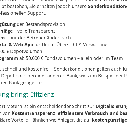
eibt bestehen, Sie erhalten jedoch unsere
Sonderkondition
fessionellen Support.
rgütung
der Bestandsprovision
chläge
– volle Transparenz
hen
– nur der Betreuer ändert sich
rtal & Web-App
für Depot-Übersicht & Verwaltung
000 € Depotvolumen
rogramm
ab 50.000 € Fondsvolumen – allein oder im Team
h, schnell und kostenfrei – Sonderkonditionen gelten auch f
r Depot noch bei einer anderen Bank, wie zum Beispiel der 
en Bank gelagert ist.
rung bringt Effizienz
rt Metern ist ein entscheidender Schritt zur
Digitalisieru
en von
Kostentransparenz, effizientem Verbrauch und bes
 klare Vorteile – ähnlich wie Anleger, die auf
kostengünstige