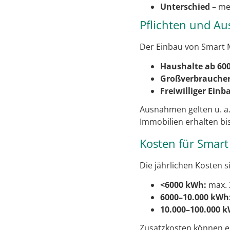
Unterschied
– mec
Pflichten und A
Der Einbau von Smart M
Haushalte ab 60
Großverbraucher
Freiwilliger Einb
Ausnahmen gelten u. a.
Immobilien erhalten bi
Kosten für Smart
Die jährlichen Kosten s
<6000 kWh:
max. 2
6000–10.000 kWh
10.000–100.000 
Zusatzkosten können e