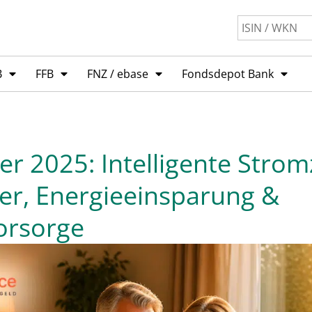
B
FFB
FNZ / ebase
Fondsdepot Bank
r 2025: Intelligente Strom
er, Energieeinsparung &
orsorge