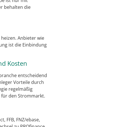
be ist nur mit
r behalten die
heizen. Anbieter wie
ung ist die Einbindung
nd Kosten
sbranche entscheidend
nleger Vorteile durch
egie regelmäßig
e für den Strommarkt.
ct, FFB, FNZ/ebase,
echsel zu PROfinance