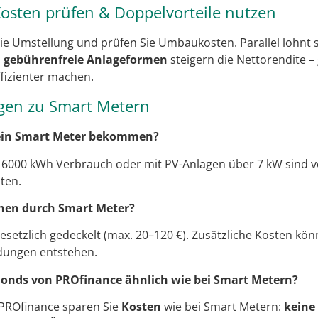
 Kosten prüfen & Doppelvorteile nutzen
die Umstellung und prüfen Sie Umbaukosten. Parallel lohnt si
d
gebührenfreie Anlageformen
steigern die Nettorendite 
fizienter machen.
agen zu Smart Metern
 ein Smart Meter bekommen?
 6000 kWh Verbrauch oder mit PV-Anlagen über 7 kW sind ve
ten.
hen durch Smart Meter?
gesetzlich gedeckelt (max. 20–120 €). Zusätzliche Kosten k
dungen entstehen.
i Fonds von PROfinance ähnlich wie bei Smart Metern?
PROfinance sparen Sie
Kosten
wie bei Smart Metern:
keine