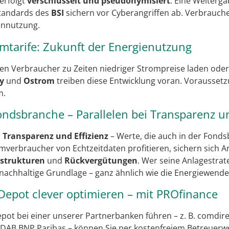
erfolgt
verschlüsselt und pseudonymisiert
. Eine Weiterga
tandards des
BSI
sichern vor Cyberangriffen ab. Verbrauche
ennutzung.
mtarife: Zukunft der Energienutzung
n Verbraucher zu Zeiten niedriger Strompreise laden oder 
y
und
Ostrom
treiben diese Entwicklung voran. Voraussetz
m.
ndsbranche – Parallelen bei Transparenz u
r
Transparenz und Effizienz
– Werte, die auch in der Fond
mverbraucher von Echtzeitdaten profitieren, sichern sich A
strukturen
und
Rückvergütungen
. Wer seine Anlagestrat
e nachhaltige Grundlage – ganz ähnlich wie die Energiewend
Depot clever optimieren – mit PROfinance
pot bei einer unserer Partnerbanken führen – z. B. comdire
DAB BNP Paribas – können Sie per kostenfreiem Betreuerw