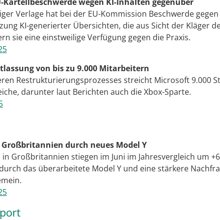
EU-Kartellbeschwerde wegen KI-Inhalten gegenüber
ger Verlage hat bei der EU-Kommission Beschwerde gegen A
tzung KI-generierter Übersichten, die aus Sicht der Kläger
n sie eine einstweilige Verfügung gegen die Praxis.
25
tlassung von bis zu 9.000 Mitarbeitern
en Restrukturierungsprozesses streicht Microsoft 9.000 St
iche, darunter laut Berichten auch die Xbox-Sparte.
5
n Großbritannien durch neues Model Y
in Großbritannien stiegen im Juni im Jahresvergleich um +6
 durch das überarbeitete Model Y und eine stärkere Nachfr
emein.
25
sport