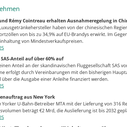
nehmen
und Rémy Cointreau erhalten Ausnahmeregelung in Chi
 Luxusgetränkehersteller haben von der chinesischen Regi
rtzöllen von bis zu 34,9% auf EU-Brandys erwirkt. Im Gegen
inhaltung von Mindestverkaufspreisen.
25
 SAS-Anteil auf über 60% auf
einen Anteil an der skandinavischen Fluggesellschaft SAS v
e erfolgt durch Vereinbarungen mit den bisherigen Haupta
l über die Ausgabe einer Anleihe finanziert werden.
25
rdenauftrag aus New York
Yorker U-Bahn-Betreiber MTA mit der Lieferung von 316 
svolumen beträgt €2 Mrd, die Auslieferung ist bis 2032 gepl
25