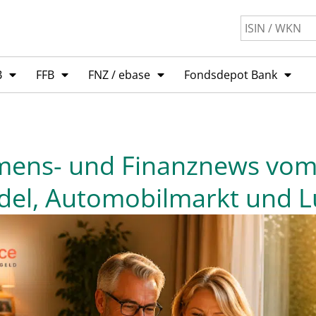
B
FFB
FNZ / ebase
Fondsdepot Bank
ens- und Finanznews vom 0
del, Automobilmarkt und Lu