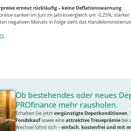
preise erneut rückläufig – keine Deflationswarnung
reise sanken im Juni im Jahresvergleich um -0,25%, stärker 
itten negativen Monats in Folge sieht das Handelsministeriu
25
Ob bestehendes oder neues Dep
PROfinance mehr rausholen.
Erhalten Sie jetzt
vergünstigte Depotkonditionen
,
Fondskauf
sowie eine
attraktive Treueprämie
bei 
Wechsel lohnt sich –
einfach
,
kostenfrei
und mit
m