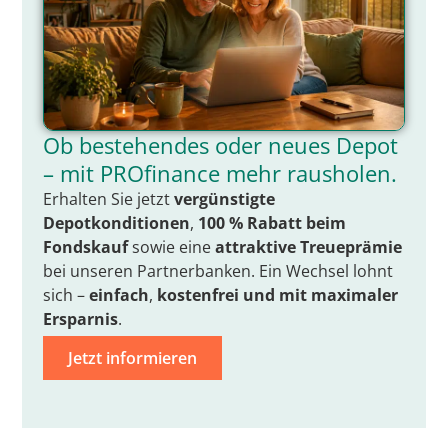
Ob bestehendes oder neues Depot
– mit PROfinance mehr rausholen.
Erhalten Sie jetzt
vergünstigte
Depotkonditionen
,
100 % Rabatt beim
Fondskauf
sowie eine
attraktive Treueprämie
bei unseren Partnerbanken. Ein Wechsel lohnt
sich –
einfach
,
kostenfrei
und mit
maximaler
Ersparnis
.
Jetzt informieren