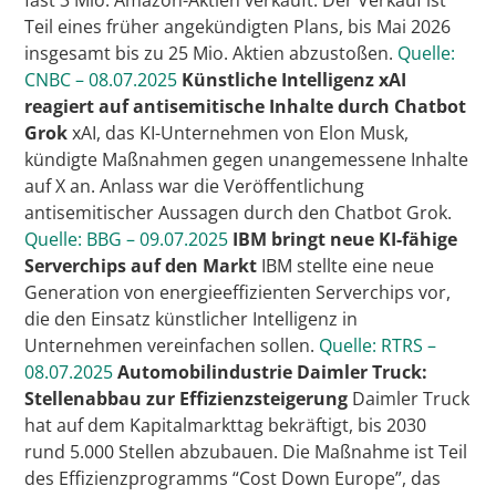
fast 3 Mio. Amazon-Aktien verkauft. Der Verkauf ist
Teil eines früher angekündigten Plans, bis Mai 2026
insgesamt bis zu 25 Mio. Aktien abzustoßen.
Quelle:
CNBC – 08.07.2025
Künstliche Intelligenz
xAI
reagiert auf antisemitische Inhalte durch Chatbot
Grok
xAI, das KI-Unternehmen von Elon Musk,
kündigte Maßnahmen gegen unangemessene Inhalte
auf X an. Anlass war die Veröffentlichung
antisemitischer Aussagen durch den Chatbot Grok.
Quelle: BBG – 09.07.2025
IBM bringt neue KI-fähige
Serverchips auf den Markt
IBM stellte eine neue
Generation von energieeffizienten Serverchips vor,
die den Einsatz künstlicher Intelligenz in
Unternehmen vereinfachen sollen.
Quelle: RTRS –
08.07.2025
Automobilindustrie
Daimler Truck:
Stellenabbau zur Effizienzsteigerung
Daimler Truck
hat auf dem Kapitalmarkttag bekräftigt, bis 2030
rund 5.000 Stellen abzubauen. Die Maßnahme ist Teil
des Effizienzprogramms “Cost Down Europe”, das