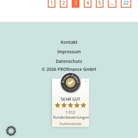
1
2
3
4
5
…
22
Kontakt
Impressum
Datenschutz
© 2026 PROfinance GmbH
SEHR GUT
1.012
Kundenbewertungen
Authentizität