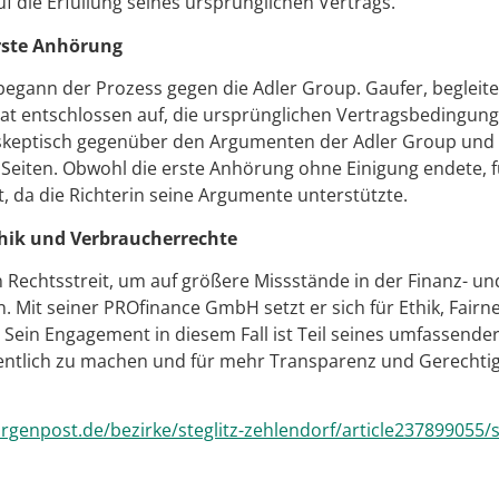
uf die Erfüllung seines ursprünglichen Vertrags.
rste Anhörung
begann der Prozess gegen die Adler Group. Gaufer, begleite
rat entschlossen auf, die ursprünglichen Vertragsbedingun
 skeptisch gegenüber den Argumenten der Adler Group und 
Seiten. Obwohl die erste Anhörung ohne Einigung endete, fü
t, da die Richterin seine Argumente unterstützte.
thik und Verbraucherrechte
 Rechtsstreit, um auf größere Missstände in der Finanz- 
Mit seiner PROfinance GmbH setzt er sich für Ethik, Fairn
Sein Engagement in diesem Fall ist Teil seines umfassendere
entlich zu machen und für mehr Transparenz und Gerechtig
genpost.de/bezirke/steglitz-zehlendorf/article237899055/ste