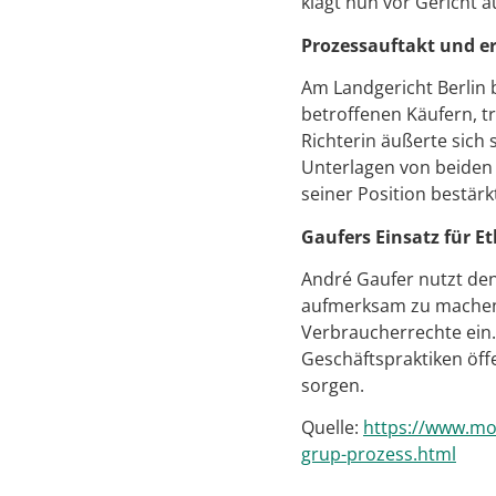
klagt nun vor Gericht a
Prozessauftakt und e
Am Landgericht Berlin 
betroffenen Käufern, t
Richterin äußerte sich
Unterlagen von beiden 
seiner Position bestärk
Gaufers Einsatz für E
André Gaufer nutzt den
aufmerksam zu machen. 
Verbraucherrechte ein. 
Geschäftspraktiken öff
sorgen.
Quelle:
https://www.mor
grup-prozess.html