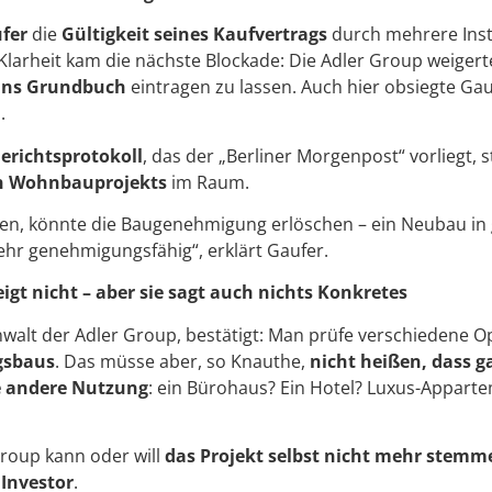
fer
die
Gültigkeit seines Kaufvertrags
durch mehrere Inst
 Klarheit kam die nächste Blockade: Die Adler Group weigert
ins Grundbuch
eintragen zu lassen. Auch hier obsiegte Ga
n
.
erichtsprotokoll
, das der „Berliner Morgenpost“ vorliegt, 
n Wohnbauprojekts
im Raum.
olgen, könnte die Baugenehmigung erlöschen – ein Neubau in
hr genehmigungsfähig“, erklärt Gaufer.
igt nicht – aber sie sagt auch nichts Konkretes
nwalt der Adler Group, bestätigt: Man prüfe verschiedene 
gsbaus
. Das müsse aber, so Knauthe,
nicht heißen, dass g
e andere Nutzung
: ein Bürohaus? Ein Hotel? Luxus-Appar
Group kann oder will
das Projekt selbst nicht mehr stemm
m
Investor
.