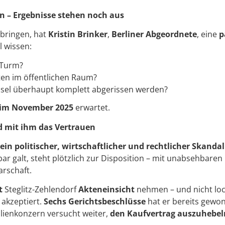
ein – Ergebnisse stehen noch aus
 bringen, hat
Kristin Brinker
,
Berliner Abgeordnete
, eine
p
ll wissen:
r Turm?
ten im öffentlichen Raum?
isel überhaupt komplett abgerissen werden?
im November 2025
erwartet.
nd mit ihm das Vertrauen
ein politischer, wirtschaftlicher und rechtlicher Skandal
lbar galt, steht plötzlich zur Disposition – mit unabsehbaren
rschaft.
t
Steglitz-Zehlendorf
Akteneinsicht
nehmen – und nicht lock
 akzeptiert.
Sechs Gerichtsbeschlüsse
hat er bereits gewo
lienkonzern versucht weiter,
den Kaufvertrag auszuhebel