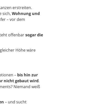
anzen erstreiten.
e sich,
Wohnung und
ufer – vor dem
steht offenbar
sogar die
 gleicher Höhe wäre
Optionen –
bis hin zur
ar nicht gebaut wird
.
tements? Niemand weiß
en
– und sucht