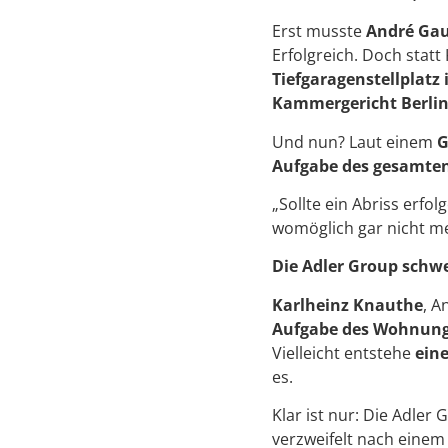
Erst musste
André Gau
Erfolgreich. Doch statt
Tiefgaragenstellplatz
Kammergericht Berli
Und nun? Laut einem
G
Aufgabe des gesamte
„Sollte ein Abriss erf
womöglich gar nicht me
Die Adler Group schwe
Karlheinz Knauthe
, A
Aufgabe des Wohnun
Vielleicht entstehe
ein
es.
Klar ist nur: Die Adler 
verzweifelt nach eine